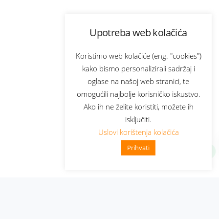
Upotreba web kolačića
Koristimo web kolačiće (eng. "cookies")
kako bismo personalizirali sadržaj i
oglase na našoj web stranici, te
omogućili najbolje korisničko iskustvo.
Ako ih ne želite koristiti, možete ih
isključiti.
Uslovi korištenja kolačića
Prihvati