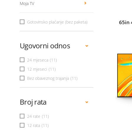
Moja TV
65in
Gotovinsko plaćanje (bez paketa)
Ugovorni odnos
24 mjeseca
(11)
12 mjeseci
(11)
Bez obaveznog trajanja
(11)
Broj rata
24 rate
(11)
12 rata
(11)