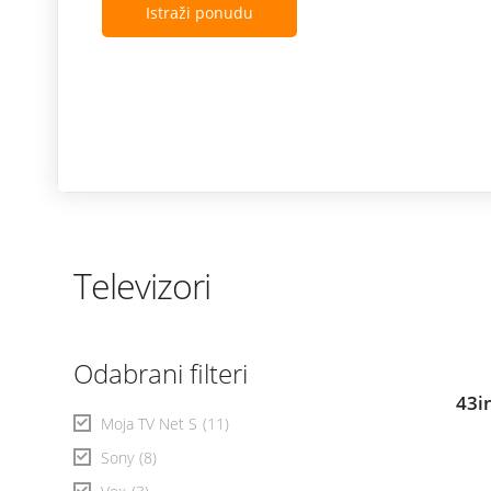
Istraži ponudu
Televizori
Odabrani filteri
43i
Moja TV Net S
(11)
Sony
(8)