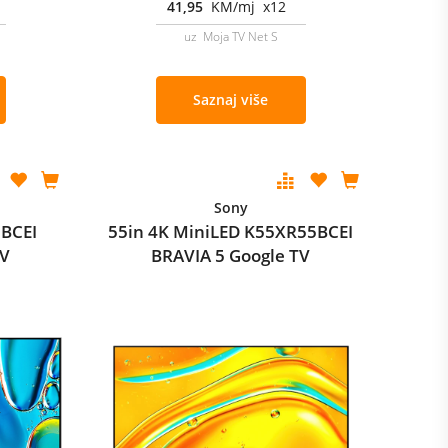
41,95
KM/mj x12
uz Moja TV Net S
Saznaj više
Sony
5BCEI
55in 4K MiniLED K55XR55BCEI
TV
BRAVIA 5 Google TV