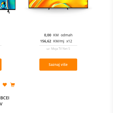
0,00
KM odmah
156,62
KM/mj x12
uz Moja TV Net S
Saznaj više
5BCEI
TV