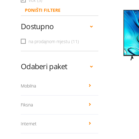
Vox
(3)
PONIŠTI FILTERE
Dostupno
na prodajnom mjestu
(11)
Odaberi paket
Mobilna
Fiksna
Internet