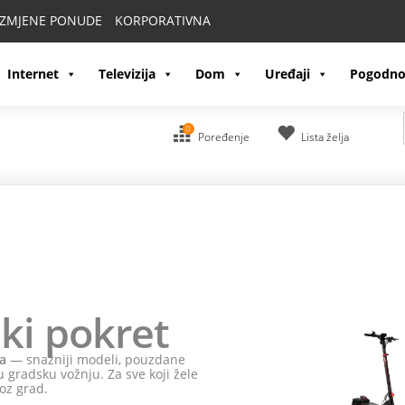
IZMJENE PONUDE
KORPORATIVNA
Internet
Televizija
Dom
Uređaji
Pogodno
0
Poređenje
Lista želja
ki pokret
a
— snažniji modeli, pouzdane
 gradsku vožnju. Za sve koji žele
oz grad.