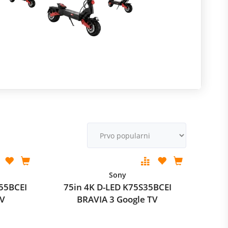
R
m
M
v
Sony
55BCEI
75in 4K D-LED K75S35BCEI
TV
BRAVIA 3 Google TV