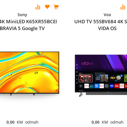
Sony
Vox
 4K MiniLED K65XR55BCEI
UHD TV 55SBV684 4K 
BRAVIA 5 Google TV
VIDA OS
0,00
KM odmah
0,00
KM odmah