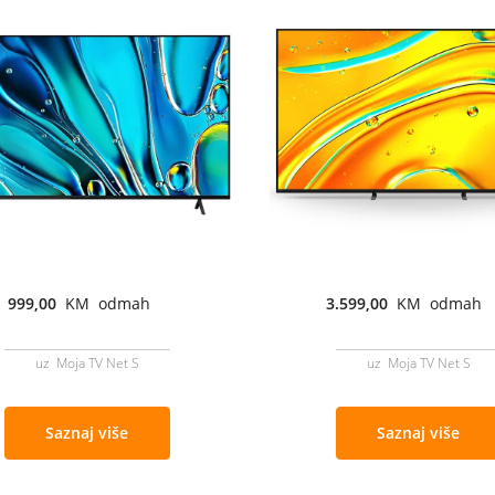
999,00
KM odmah
3.599,00
KM odmah
uz Moja TV Net S
uz Moja TV Net S
Saznaj više
Saznaj više