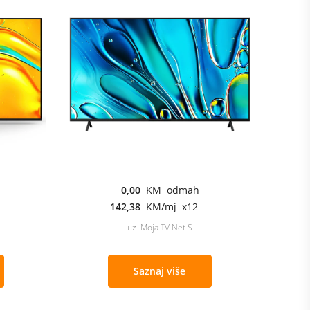
0,00
KM odmah
142,38
KM/mj x12
uz Moja TV Net S
Saznaj više