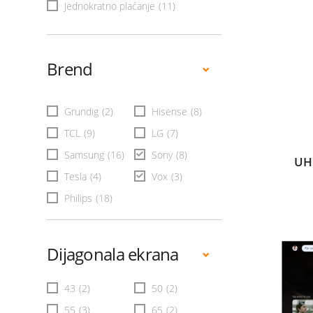
Jednokratno plaćanje
(11)
Brend
Grundig
(2)
Hisense
(8)
TCL
(9)
LG
(7)
Samsung
(16)
Sony
(8)
UH
Tesla
(4)
Vox
(3)
Philips
(18)
Dijagonala ekrana
43
(2)
50
(2)
55
(3)
65
(2)