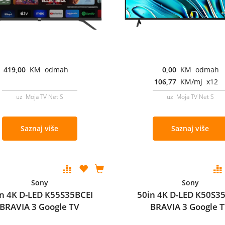
419,00
KM odmah
0,00
KM odmah
106,77
KM/mj x12
uz Moja TV Net S
uz Moja TV Net S
Saznaj više
Saznaj više
Sony
Sony
n 4K D-LED K55S35BCEI
50in 4K D-LED K50S3
BRAVIA 3 Google TV
BRAVIA 3 Google 