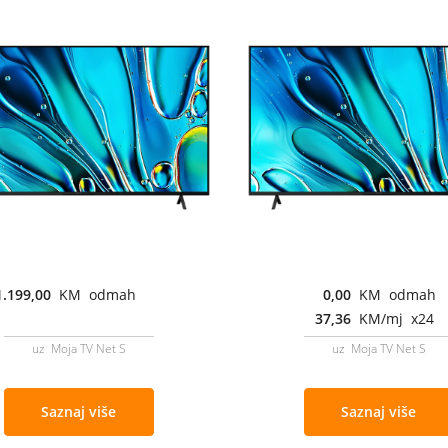
1.199,00
KM odmah
0,00
KM odmah
37,36
KM/mj x24
uz Moja TV Net S
uz Moja TV Net S
Saznaj više
Saznaj više