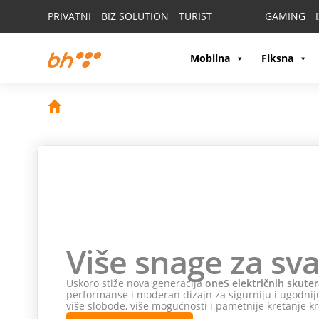
PRIVATNI
BIZ SOLUTION
TURIST
GAMING
Mobilna
Fiksna
Više snage za sva
Uskoro stiže nova generacija
oneS električnih skuter
performanse i moderan dizajn za sigurniju i ugodniju
više slobode, više mogućnosti i pametnije kretanje kr