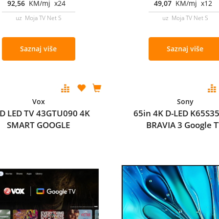
92,56
KM/mj x24
49,07
KM/mj x12
uz Moja TV Net S
uz Moja TV Net S
Saznaj više
Saznaj više
Vox
Sony
D LED TV 43GTU090 4K
65in 4K D-LED K65S3
SMART GOOGLE
BRAVIA 3 Google 