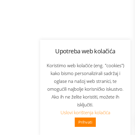
Program lojalnosti
Upotreba web kolačića
com
Bonus plus
sluga
Prijava za newsletter
Koristimo web kolačiće (eng. "cookies")
kako bismo personalizirali sadržaj i
oglase na našoj web stranici, te
elecom
omogućili najbolje korisničko iskustvo.
Ako ih ne želite koristiti, možete ih
isključiti.
Uslovi korištenja kolačića
Prihvati
👋 Zdravo, kako mogu pomoći?