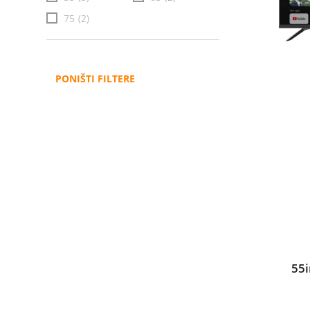
75
(2)
PONIŠTI FILTERE
55i