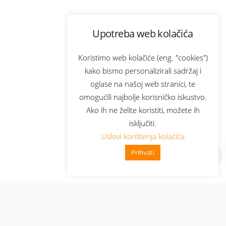
Upotreba web kolačića
Koristimo web kolačiće (eng. "cookies")
kako bismo personalizirali sadržaj i
oglase na našoj web stranici, te
omogućili najbolje korisničko iskustvo.
Ako ih ne želite koristiti, možete ih
isključiti.
Uslovi korištenja kolačića
Prihvati