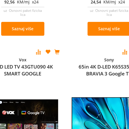
92,56
KM/mj x24
24,54
KM/mj x24
uz Osnovni paket fizicka
uz Osnovni paket fizicka
lica
lica
Saznaj više
Saznaj više
Vox
Sony
D LED TV 43GTU090 4K
65in 4K D-LED K65S3
SMART GOOGLE
BRAVIA 3 Google 