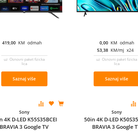
419,00
KM odmah
0,00
KM odmah
53,38
KM/mj x24
uz Osnovni paket fizicka
uz Osnovni paket fizicka
lica
lica
Saznaj više
Saznaj više
Sony
Sony
n 4K D-LED K55S35BCEI
50in 4K D-LED K50S3
BRAVIA 3 Google TV
BRAVIA 3 Google 