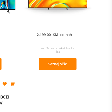
2.199,00
KM odmah
uz Osnovni paket fizicka
lica
Saznaj više
5BCEI
TV