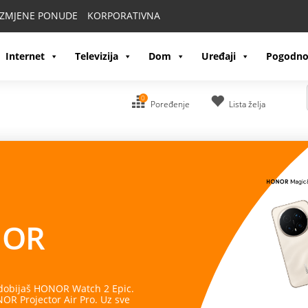
IZMJENE PONUDE
KORPORATIVNA
Internet
Televizija
Dom
Uređaji
Pogodno
0
Poređenje
Lista želja
OR
 dobijaš HONOR Watch 2 Epic.
R Projector Air Pro. Uz sve