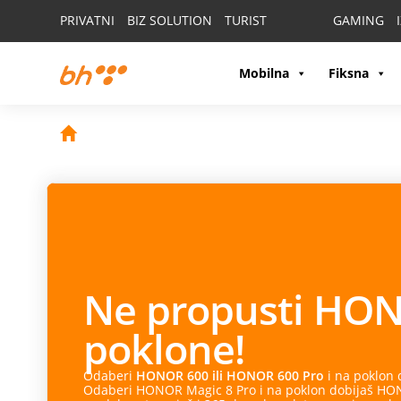
PRIVATNI
BIZ SOLUTION
TURIST
GAMING
Mobilna
Fiksna
Ne propusti
HON
poklone!
Odaberi
HONOR 600 ili HONOR 600 Pro
i na poklon
Odaberi HONOR Magic 8 Pro i na poklon dobijaš HONO