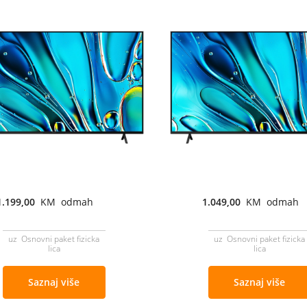
1.199,00
KM odmah
1.049,00
KM odmah
uz Osnovni paket fizicka
uz Osnovni paket fizicka
lica
lica
Saznaj više
Saznaj više