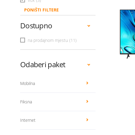
Vox
(3)
PONIŠTI FILTERE
Dostupno
na prodajnom mjestu
(11)
Odaberi paket
Mobilna
Fiksna
Internet