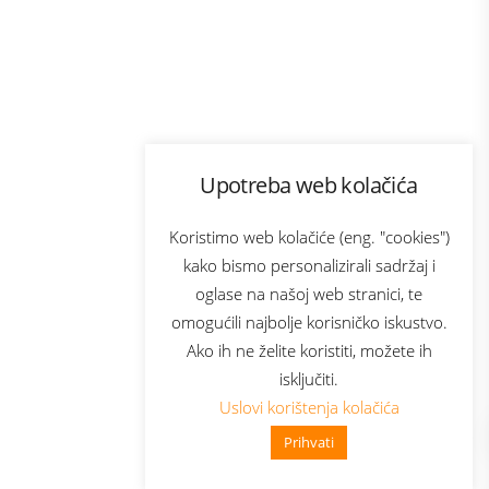
Program lojalnosti
Upotreba web kolačića
com
Bonus plus
sluga
Prijava za newsletter
Koristimo web kolačiće (eng. "cookies")
kako bismo personalizirali sadržaj i
oglase na našoj web stranici, te
elecom
omogućili najbolje korisničko iskustvo.
Ako ih ne želite koristiti, možete ih
isključiti.
Uslovi korištenja kolačića
Prihvati
👋 Zdravo, kako mogu pomoći?