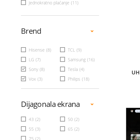
Jednokratno plaćanje
(11)
Brend
Hisense
(8)
TCL
(9)
LG
(7)
Samsung
(16)
Sony
(8)
Tesla
(4)
UH
Vox
(3)
Philips
(18)
Dijagonala ekrana
43
(2)
50
(2)
55
(3)
65
(2)
75
(2)