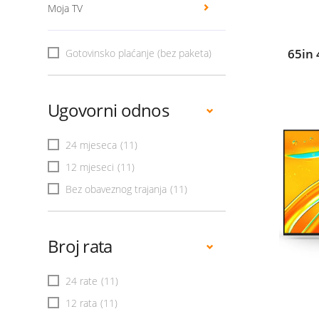
Moja TV
65in
Gotovinsko plaćanje (bez paketa)
Ugovorni odnos
24 mjeseca
(11)
12 mjeseci
(11)
Bez obaveznog trajanja
(11)
Broj rata
24 rate
(11)
12 rata
(11)