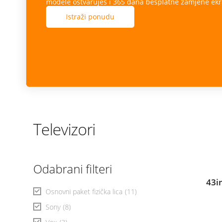
modele ostvaruješ i 365 dana besplatne zamjene ekr
Istraži ponudu
Televizori
Odabrani filteri
43i
Osnovni paket fizička lica
(11)
Sony
(8)