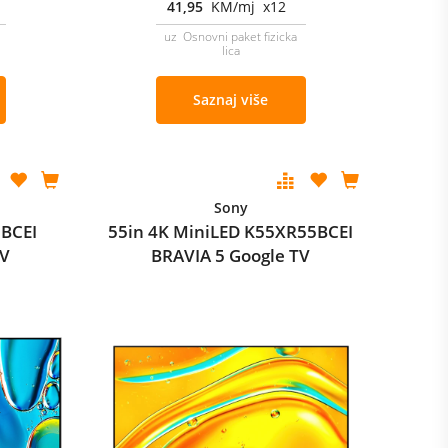
41,95
KM/mj x12
uz Osnovni paket fizicka
lica
Saznaj više
Sony
5BCEI
55in 4K MiniLED K55XR55BCEI
TV
BRAVIA 5 Google TV