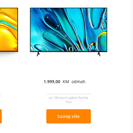
1.999,00
KM odmah
uz Osnovni paket fizicka
lica
Saznaj više