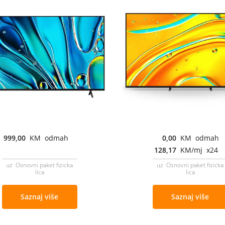
999,00
KM odmah
0,00
KM odmah
128,17
KM/mj x24
uz Osnovni paket fizicka
uz Osnovni paket fizicka
lica
lica
Saznaj više
Saznaj više