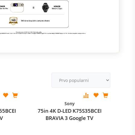
M
v
Sony
55BCEI
75in 4K D-LED K75S35BCEI
TV
BRAVIA 3 Google TV