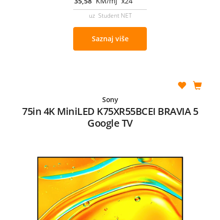
35,58
KM/mj x24
uz Student NET
Saznaj više
Sony
75in 4K MiniLED K75XR55BCEI BRAVIA 5
Google TV