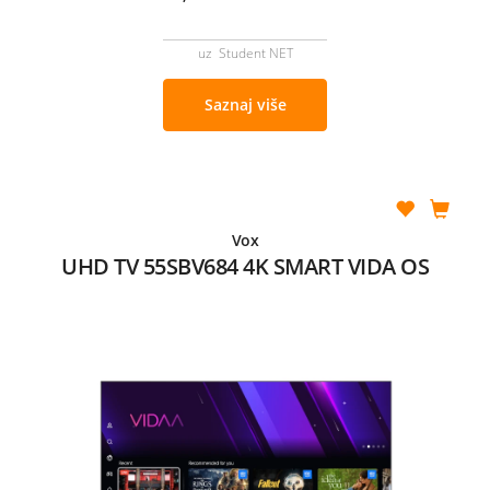
uz Student NET
Saznaj više
Vox
UHD TV 55SBV684 4K SMART VIDA OS