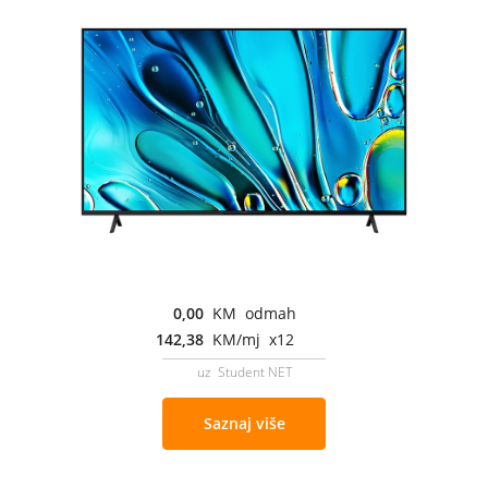
0,00
KM odmah
142,38
KM/mj x12
uz Student NET
Saznaj više