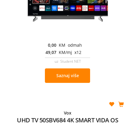
0,00
KM odmah
49,07
KM/mj x12
uz Student NET
Saznaj više
Vox
UHD TV 50SBV684 4K SMART VIDA OS