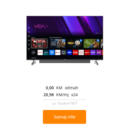
0,00
KM odmah
20,98
KM/mj x24
uz Student NET
Saznaj više