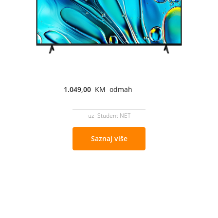
1.049,00
KM odmah
uz Student NET
Saznaj više