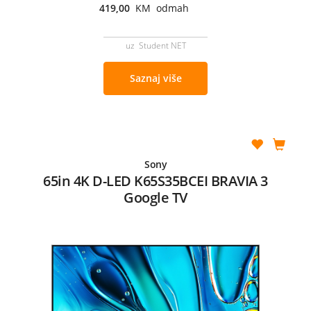
419,00
KM odmah
uz Student NET
Saznaj više
Sony
65in 4K D-LED K65S35BCEI BRAVIA 3
Google TV