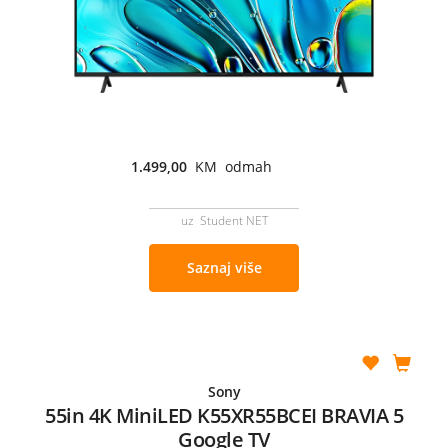
1.499,00
KM odmah
uz Student NET
Saznaj više
Sony
55in 4K MiniLED K55XR55BCEI BRAVIA 5
Google TV