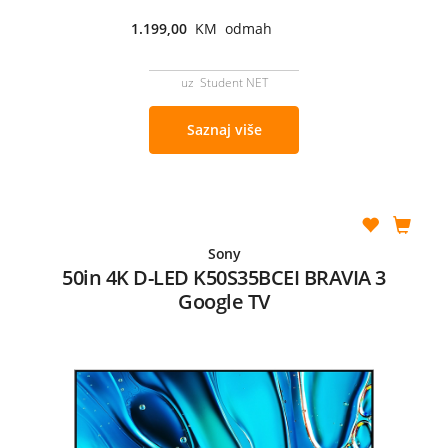
1.199,00
KM odmah
uz Student NET
Saznaj više
Sony
50in 4K D-LED K50S35BCEI BRAVIA 3
Google TV