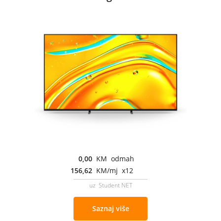
0,00
KM odmah
156,62
KM/mj x12
uz Student NET
Saznaj više