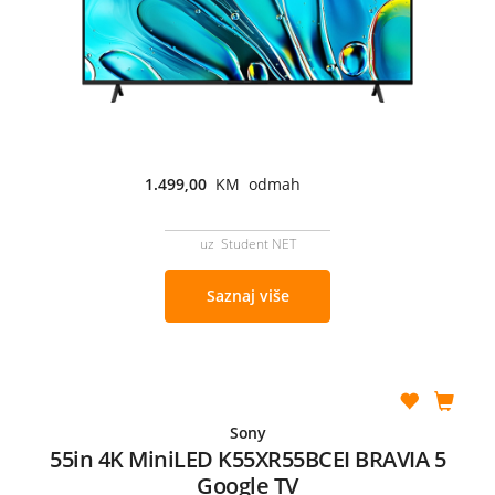
1.499,00
KM odmah
uz Student NET
Saznaj više
Sony
55in 4K MiniLED K55XR55BCEI BRAVIA 5
Google TV