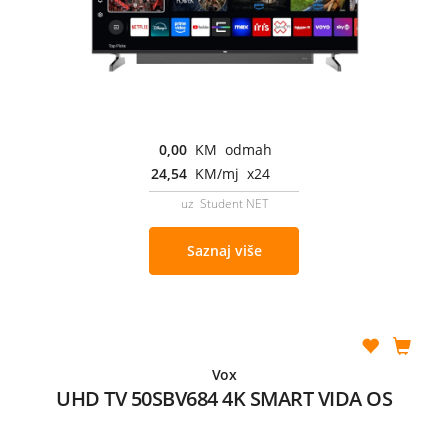
0,00
KM odmah
24,54
KM/mj x24
uz Student NET
Saznaj više
Vox
UHD TV 50SBV684 4K SMART VIDA OS