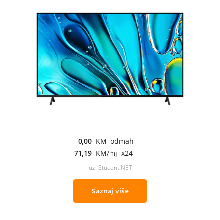
0,00
KM odmah
71,19
KM/mj x24
uz Student NET
Saznaj više