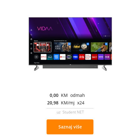
0,00
KM odmah
20,98
KM/mj x24
uz Student NET
Saznaj više