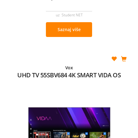
uz Student NET
Saznaj više
Vox
UHD TV 55SBV684 4K SMART VIDA OS