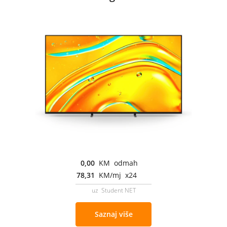
0,00
KM odmah
78,31
KM/mj x24
uz Student NET
Saznaj više