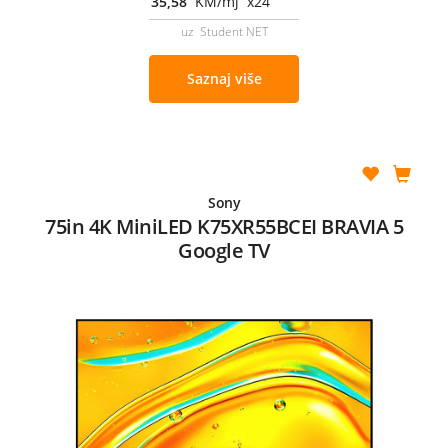
35,58
KM/mj x24
uz Student NET
Saznaj više
Sony
75in 4K MiniLED K75XR55BCEI BRAVIA 5
Google TV