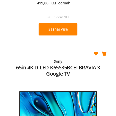
419,00
KM odmah
uz Student NET
Saznaj više
Sony
65in 4K D-LED K65S35BCEI BRAVIA 3
Google TV