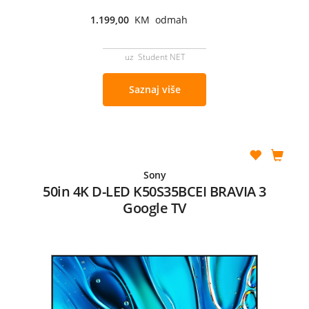
1.199,00
KM odmah
uz Student NET
Saznaj više
Sony
50in 4K D-LED K50S35BCEI BRAVIA 3
Google TV