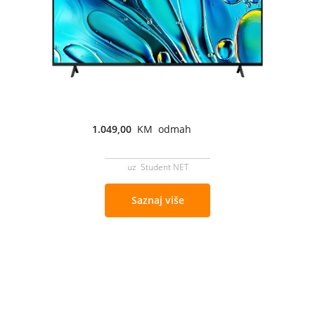
1.049,00
KM odmah
uz Student NET
Saznaj više