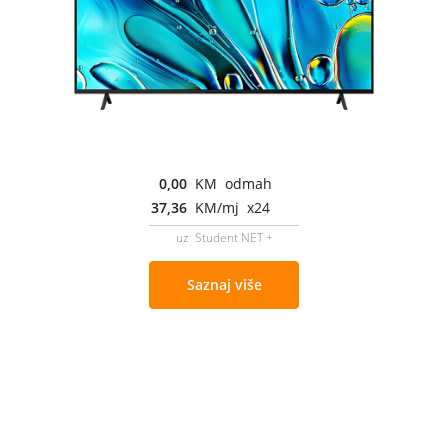
0,00
KM odmah
37,36
KM/mj x24
uz Student NET +
Saznaj više