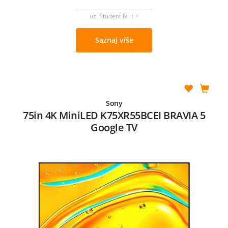
uz Student NET +
Saznaj više
Sony
75in 4K MiniLED K75XR55BCEI BRAVIA 5
Google TV