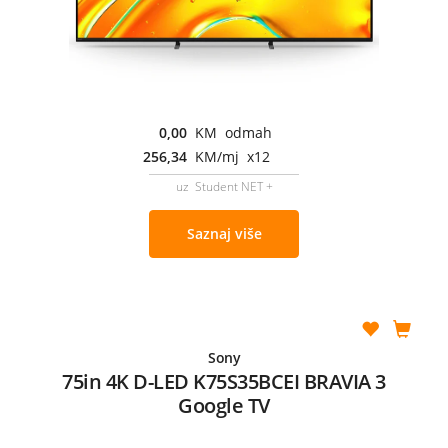
0,00
KM odmah
256,34
KM/mj x12
uz Student NET +
Saznaj više
Sony
75in 4K D-LED K75S35BCEI BRAVIA 3
Google TV