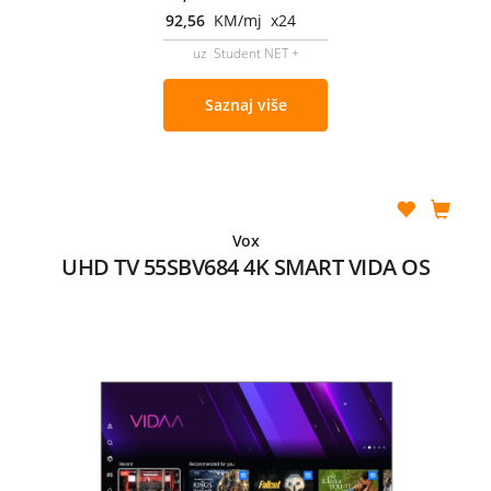
92,56
KM/mj x24
uz Student NET +
Saznaj više
Vox
UHD TV 55SBV684 4K SMART VIDA OS