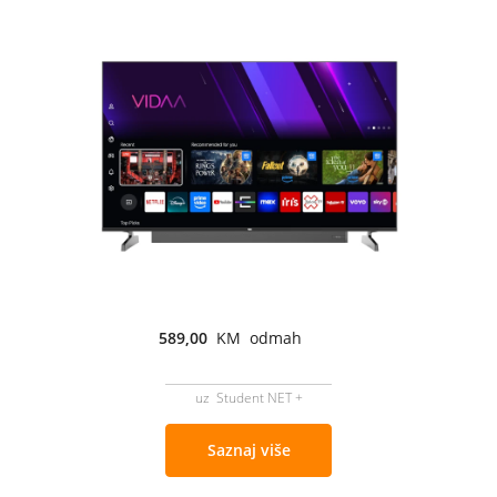
589,00
KM odmah
uz Student NET +
Saznaj više