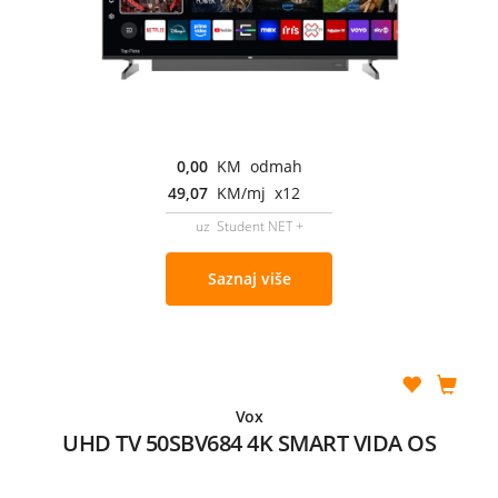
0,00
KM odmah
49,07
KM/mj x12
uz Student NET +
Saznaj više
Vox
UHD TV 50SBV684 4K SMART VIDA OS