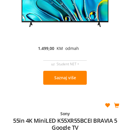
1.499,00
KM odmah
uz Student NET +
Saznaj više
Sony
55in 4K MiniLED K55XR55BCEI BRAVIA 5
Google TV