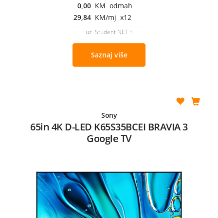
0,00
KM odmah
29,84
KM/mj x12
uz Student NET +
Saznaj više
Sony
65in 4K D-LED K65S35BCEI BRAVIA 3
Google TV