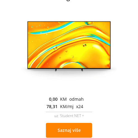
0,00
KM odmah
78,31
KM/mj x24
uz Student NET +
Saznaj više