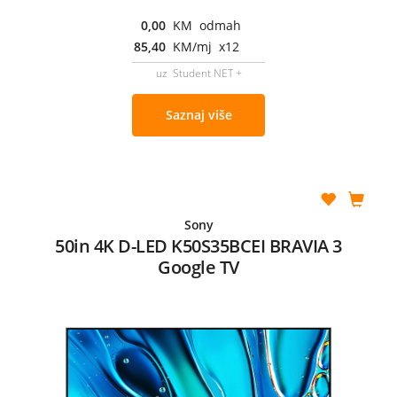
0,00
KM odmah
85,40
KM/mj x12
uz Student NET +
Saznaj više
Sony
50in 4K D-LED K50S35BCEI BRAVIA 3
Google TV