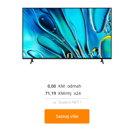
0,00
KM odmah
71,19
KM/mj x24
uz Student NET +
Saznaj više