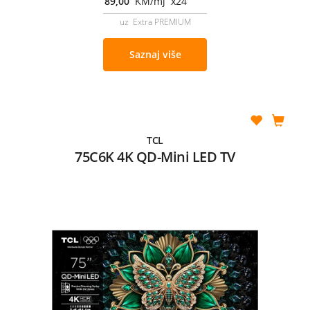
89,00
KM/mj x24
uz Extra PREMIUM
Saznaj više
TCL
75C6K 4K QD-Mini LED TV