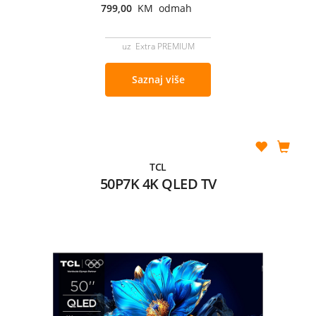
799,00
KM odmah
uz Extra PREMIUM
Saznaj više
TCL
50P7K 4K QLED TV