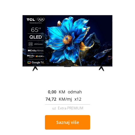
0,00
KM odmah
74,72
KM/mj x12
uz Extra PREMIUM
Saznaj više