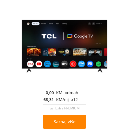
0,00
KM odmah
68,31
KM/mj x12
uz Extra PREMIUM
Saznaj više