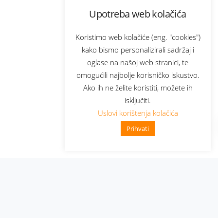
Upotreba web kolačića
Koristimo web kolačiće (eng. "cookies")
kako bismo personalizirali sadržaj i
oglase na našoj web stranici, te
omogućili najbolje korisničko iskustvo.
Ako ih ne želite koristiti, možete ih
isključiti.
Uslovi korištenja kolačića
Prihvati