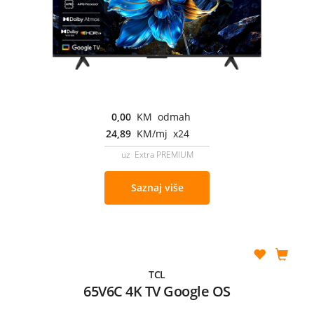
0,00
KM odmah
24,89
KM/mj x24
uz Extra PREMIUM
Saznaj više
TCL
65V6C 4K TV Google OS