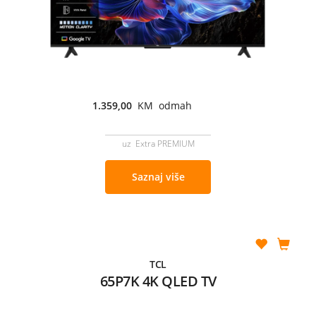
1.359,00
KM odmah
uz Extra PREMIUM
Saznaj više
TCL
65P7K 4K QLED TV