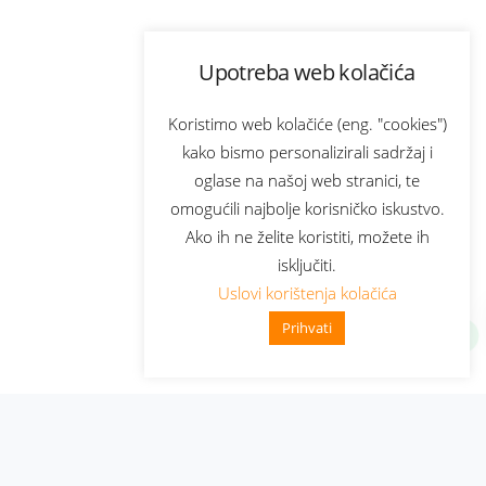
Upotreba web kolačića
Koristimo web kolačiće (eng. "cookies")
kako bismo personalizirali sadržaj i
oglase na našoj web stranici, te
omogućili najbolje korisničko iskustvo.
Ako ih ne želite koristiti, možete ih
isključiti.
Uslovi korištenja kolačića
Prihvati