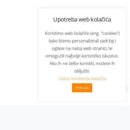
Upotreba web kolačića
Koristimo web kolačiće (eng. "cookies")
kako bismo personalizirali sadržaj i
oglase na našoj web stranici, te
omogućili najbolje korisničko iskustvo.
Ako ih ne želite koristiti, možete ih
isključiti.
Uslovi korištenja kolačića
Prihvati