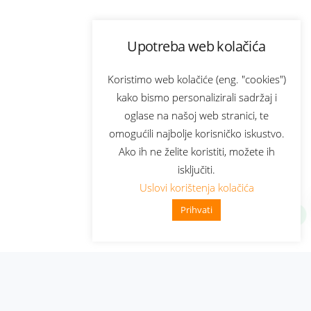
Upotreba web kolačića
Koristimo web kolačiće (eng. "cookies")
kako bismo personalizirali sadržaj i
oglase na našoj web stranici, te
omogućili najbolje korisničko iskustvo.
Ako ih ne želite koristiti, možete ih
isključiti.
Uslovi korištenja kolačića
Prihvati