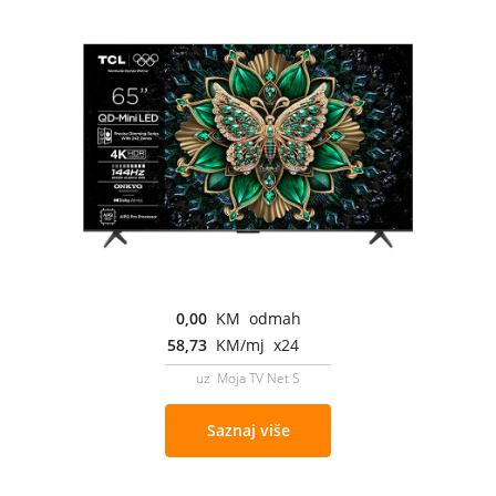
0,00
KM odmah
58,73
KM/mj x24
uz Moja TV Net S
Saznaj više