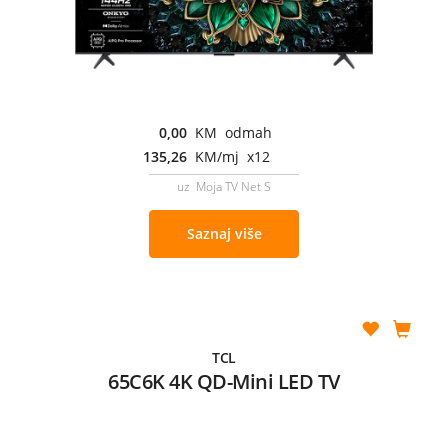
0,00
KM odmah
135,26
KM/mj x12
uz Moja TV Net S
Saznaj više
TCL
65C6K 4K QD-Mini LED TV