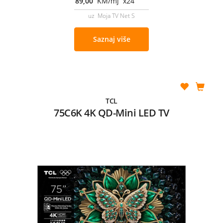
89,00
KM/mj x24
uz Moja TV Net S
Saznaj više
TCL
75C6K 4K QD-Mini LED TV