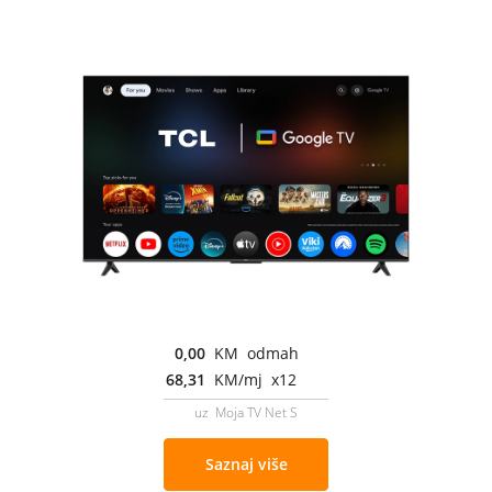
0,00
KM odmah
68,31
KM/mj x12
uz Moja TV Net S
Saznaj više