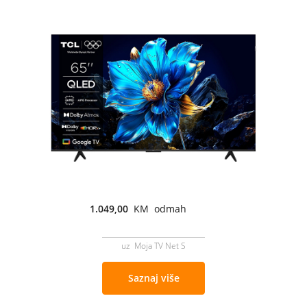
1.049,00
KM odmah
uz Moja TV Net S
Saznaj više