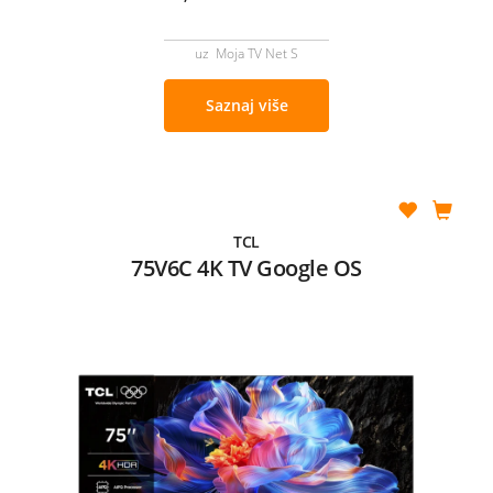
uz Moja TV Net S
Saznaj više
TCL
75V6C 4K TV Google OS