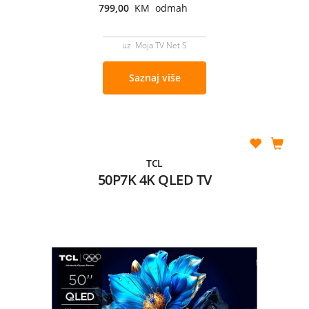
799,00
KM odmah
uz Moja TV Net S
Saznaj više
TCL
50P7K 4K QLED TV