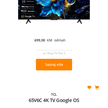
699,00
KM odmah
uz Moja TV Net S
Saznaj više
TCL
65V6C 4K TV Google OS