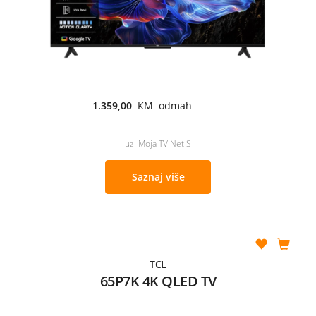
1.359,00
KM odmah
uz Moja TV Net S
Saznaj više
TCL
65P7K 4K QLED TV