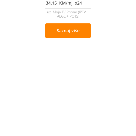
34,15
KM/mj x24
uz Moja TV Phone (IPTV +
ADSL + POTS)
Saznaj više