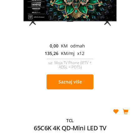
0,00
KM odmah
135,26
KM/mj x12
uz Moja TV Phone (IPTV +
ADSL + POTS)
Saznaj više
TCL
65C6K 4K QD-Mini LED TV