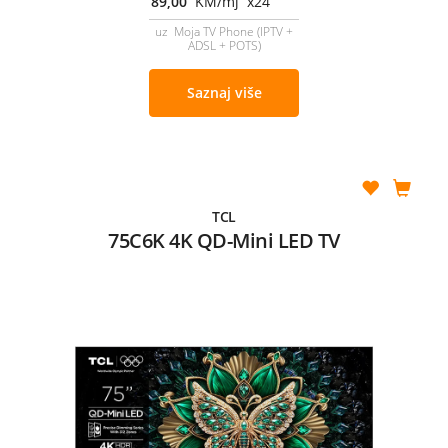
89,00
KM/mj x24
uz Moja TV Phone (IPTV +
ADSL + POTS)
Saznaj više
TCL
75C6K 4K QD-Mini LED TV