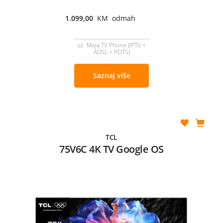
1.099,00
KM odmah
uz Moja TV Phone (IPTV +
ADSL + POTS)
Saznaj više
TCL
75V6C 4K TV Google OS