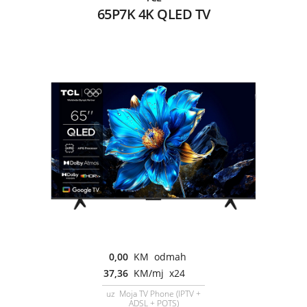
65P7K 4K QLED TV
0,00
KM odmah
37,36
KM/mj x24
uz Moja TV Phone (IPTV +
ADSL + POTS)