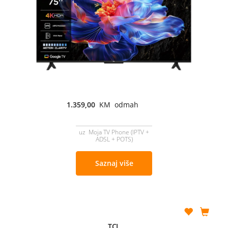
1.359,00
KM odmah
uz Moja TV Phone (IPTV +
ADSL + POTS)
Saznaj više
TCL