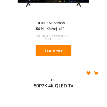
0,00
KM odmah
56,91
KM/mj x12
uz Moja TV Phone (IPTV +
ADSL + POTS)
Saznaj više
TCL
50P7K 4K QLED TV