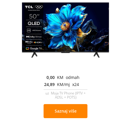
0,00
KM odmah
24,89
KM/mj x24
uz Moja TV Phone (IPTV +
ADSL + POTS)
Saznaj više