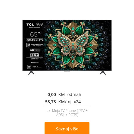
0,00
KM odmah
58,73
KM/mj x24
uz Moja TV Phone (IPTV +
ADSL + POTS)
Saznaj više