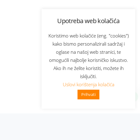
Upotreba web kolačića
Koristimo web kolačiće (eng. "cookies")
kako bismo personalizirali sadržaj i
oglase na našoj web stranici, te
omogućili najbolje korisničko iskustvo.
Ako ih ne želite koristiti, možete ih
isključiti.
Uslovi korištenja kolačića
Prihvati