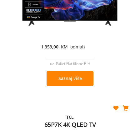
1.359,00
KM odmah
uz Paket Flat fiksne BiH
Saznaj više
TCL
65P7K 4K QLED TV