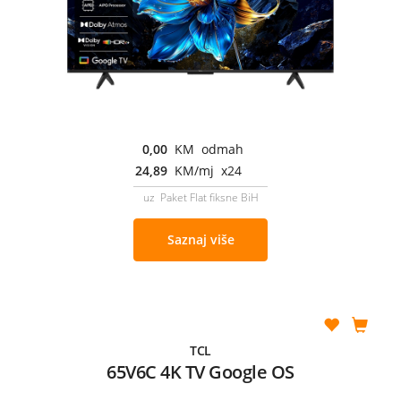
0,00
KM odmah
24,89
KM/mj x24
uz Paket Flat fiksne BiH
Saznaj više
TCL
65V6C 4K TV Google OS