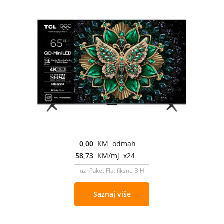
0,00
KM odmah
58,73
KM/mj x24
uz Paket Flat fiksne BiH
Saznaj više