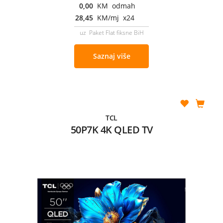
0,00
KM odmah
28,45
KM/mj x24
uz Paket Flat fiksne BiH
Saznaj više
TCL
50P7K 4K QLED TV