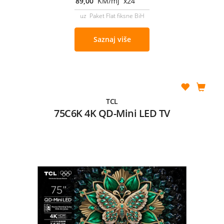
89,00
KM/mj x24
uz Paket Flat fiksne BiH
Saznaj više
TCL
75C6K 4K QD-Mini LED TV