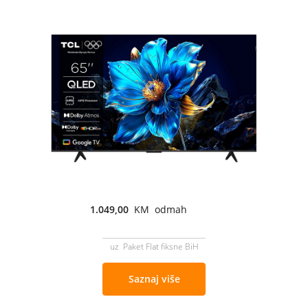
1.049,00
KM odmah
uz Paket Flat fiksne BiH
Saznaj više