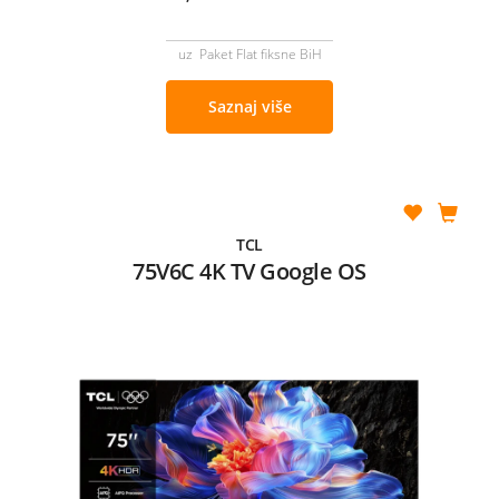
uz Paket Flat fiksne BiH
Saznaj više
TCL
75V6C 4K TV Google OS