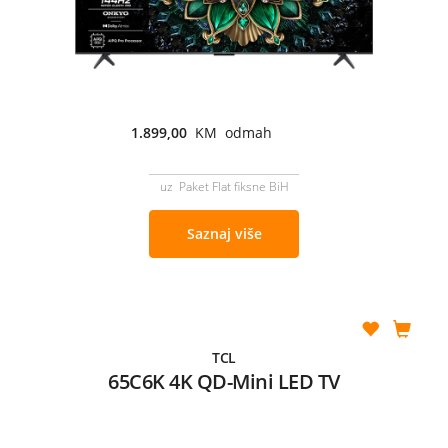
1.899,00
KM odmah
uz Paket Flat fiksne BiH
Saznaj više
TCL
65C6K 4K QD-Mini LED TV