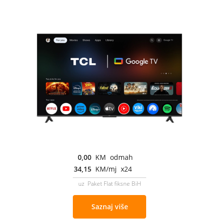
0,00
KM odmah
34,15
KM/mj x24
uz Paket Flat fiksne BiH
Saznaj više