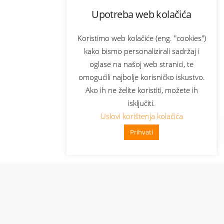
Upotreba web kolačića
Koristimo web kolačiće (eng. "cookies")
kako bismo personalizirali sadržaj i
oglase na našoj web stranici, te
omogućili najbolje korisničko iskustvo.
Ako ih ne želite koristiti, možete ih
isključiti.
Uslovi korištenja kolačića
Prihvati