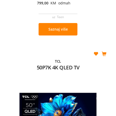
799,00
KM odmah
uz Teen
Saznaj više
TCL
50P7K 4K QLED TV