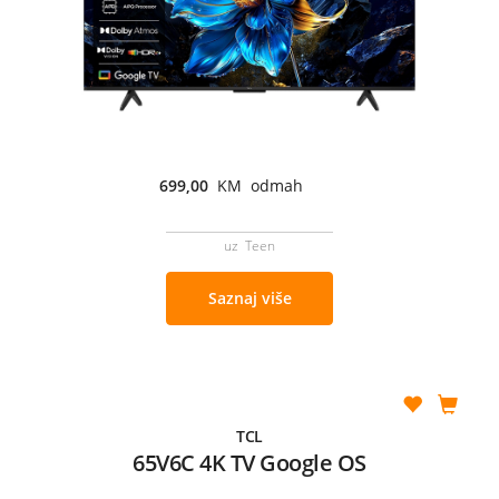
699,00
KM odmah
uz Teen
Saznaj više
TCL
65V6C 4K TV Google OS