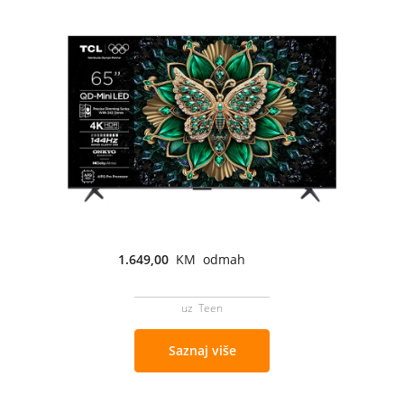
1.649,00
KM odmah
uz Teen
Saznaj više