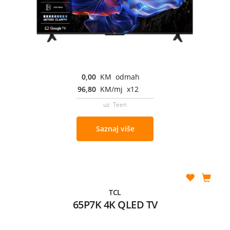
0,00
KM odmah
96,80
KM/mj x12
uz Teen
Saznaj više
TCL
65P7K 4K QLED TV