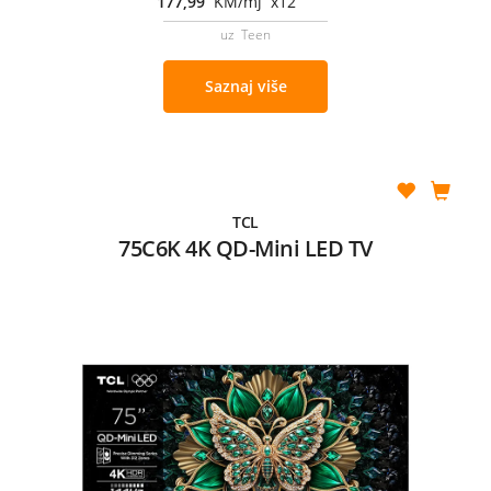
177,99
KM/mj x12
uz Teen
Saznaj više
TCL
75C6K 4K QD-Mini LED TV