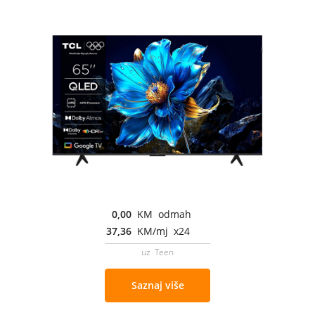
0,00
KM odmah
37,36
KM/mj x24
uz Teen
Saznaj više