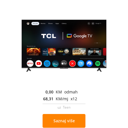
0,00
KM odmah
68,31
KM/mj x12
uz Teen
Saznaj više