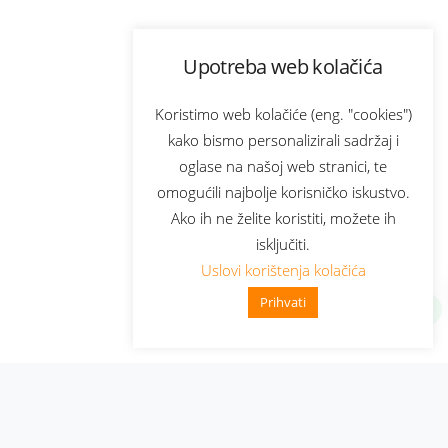
Upotreba web kolačića
Koristimo web kolačiće (eng. "cookies")
kako bismo personalizirali sadržaj i
oglase na našoj web stranici, te
omogućili najbolje korisničko iskustvo.
Ako ih ne želite koristiti, možete ih
isključiti.
Uslovi korištenja kolačića
Prihvati