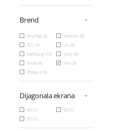
Brend
Grundig
(2)
Hisense
(8)
TCL
(9)
LG
(8)
Samsung
(16)
Sony
(8)
Tesla
(4)
Vox
(3)
Philips
(18)
Dijagonala ekrana
43
(1)
50
(1)
55
(1)