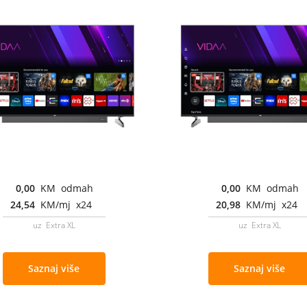
0,00
KM odmah
0,00
KM odmah
24,54
KM/mj x24
20,98
KM/mj x24
uz Extra XL
uz Extra XL
Saznaj više
Saznaj više