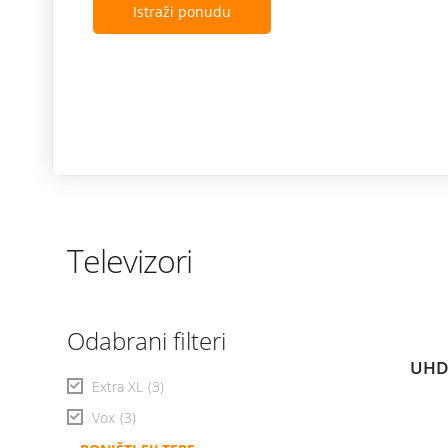
Istraži ponudu
Televizori
Odabrani filteri
UHD
Extra XL
(3)
Vox
(3)