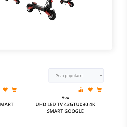
R
m
M
v
Vox
SMART
UHD LED TV 43GTU090 4K
SMART GOOGLE