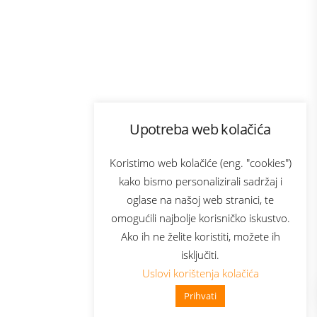
Program lojalnosti
Upotreba web kolačića
com
Bonus plus
sluga
Prijava za newsletter
Koristimo web kolačiće (eng. "cookies")
kako bismo personalizirali sadržaj i
oglase na našoj web stranici, te
elecom
omogućili najbolje korisničko iskustvo.
Ako ih ne želite koristiti, možete ih
isključiti.
Uslovi korištenja kolačića
Prihvati
👋 Zdravo, kako mogu pomoći?