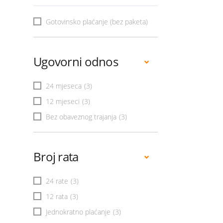
Gotovinsko plaćanje (bez paketa)
Ugovorni odnos
24 mjeseca
(3)
12 mjeseci
(3)
Bez obaveznog trajanja
(3)
Broj rata
24 rate
(3)
12 rata
(3)
Jednokratno plaćanje
(3)