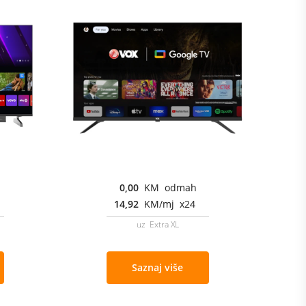
0,00
KM odmah
14,92
KM/mj x24
uz Extra XL
Saznaj više