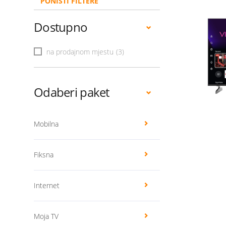
PONIŠTI FILTERE
Dostupno
na prodajnom mjestu
(3)
Odaberi paket
Mobilna
Fiksna
Internet
Moja TV