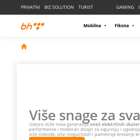
PRIVATNI
BIZ SOLUTION
TURIST
GAMING
Mobilna
Fiksna
Više snage za sva
Uskoro stiže nova generacija
oneS električnih skuter
performanse i moderan dizajn za sigurniju i ugodniju
više slobode, više mogućnosti i pametnije kretanje kr