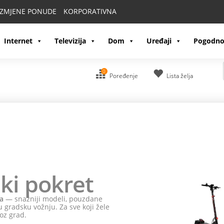
IZMJENE PONUDE
KORPORATIVNA
Internet
Televizija
Dom
Uređaji
Pogodno
0
Poređenje
Lista želja
ki pokret
a
— snažniji modeli, pouzdane
 gradsku vožnju. Za sve koji žele
oz grad.