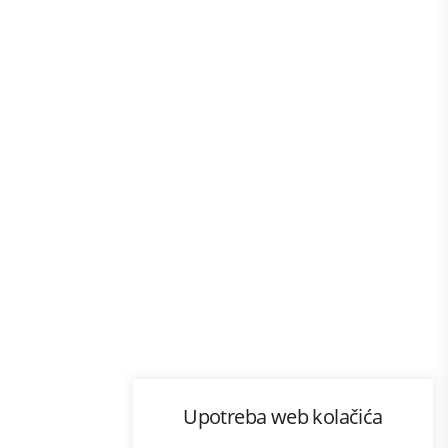
Program lojalnosti
Upotreba web kolačića
com
Bonus plus