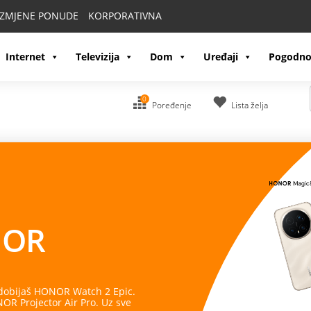
IZMJENE PONUDE
KORPORATIVNA
Internet
Televizija
Dom
Uređaji
Pogodno
0
Poređenje
Lista želja
OR
 dobijaš HONOR Watch 2 Epic.
R Projector Air Pro. Uz sve