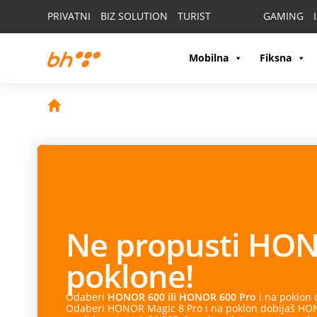
PRIVATNI
BIZ SOLUTION
TURIST
GAMING
Mobilna
Fiksna
Ne propusti
HON
poklone!
Odaberi
HONOR 600 ili HONOR 600 Pro
i na poklon
Odaberi HONOR Magic 8 Pro i na poklon dobijaš HONO