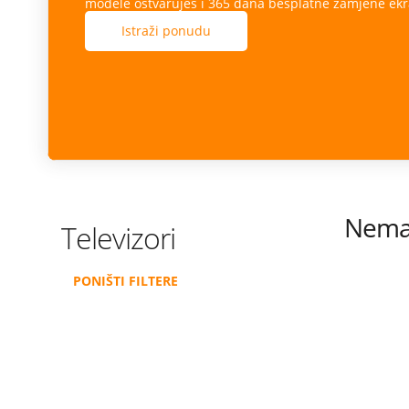
modele ostvaruješ i 365 dana besplatne zamjene ekr
Istraži ponudu
Nema 
Televizori
PONIŠTI FILTERE