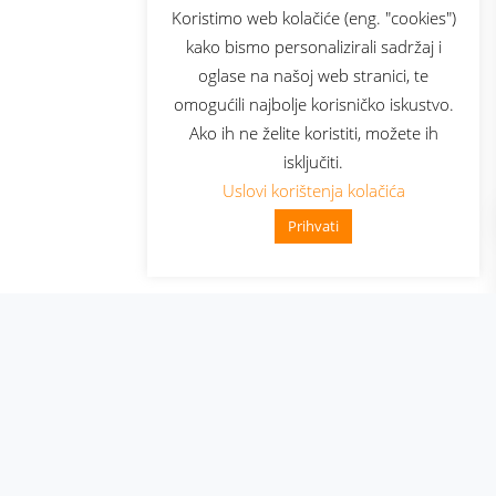
sluga
Prijava za newsletter
Koristimo web kolačiće (eng. "cookies")
kako bismo personalizirali sadržaj i
oglase na našoj web stranici, te
elecom
omogućili najbolje korisničko iskustvo.
Ako ih ne želite koristiti, možete ih
isključiti.
Uslovi korištenja kolačića
Prihvati
👋 Zdravo, kako mogu pomoći