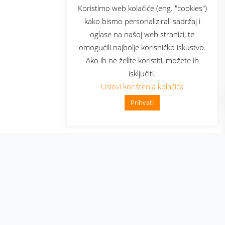
sluga
Prijava za newsletter
Koristimo web kolačiće (eng. "cookies")
kako bismo personalizirali sadržaj i
oglase na našoj web stranici, te
elecom
omogućili najbolje korisničko iskustvo.
Ako ih ne želite koristiti, možete ih
isključiti.
Uslovi korištenja kolačića
Prihvati
👋 Zdravo, kako mogu pomoći