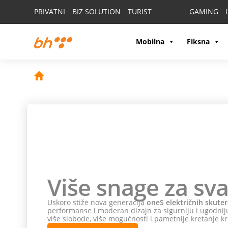
PRIVATNI
BIZ SOLUTION
TURIST
GAMING
Mobilna
Fiksna
Više snage za sva
Uskoro stiže nova generacija
oneS električnih skuter
performanse i moderan dizajn za sigurniju i ugodniju
više slobode, više mogućnosti i pametnije kretanje kr