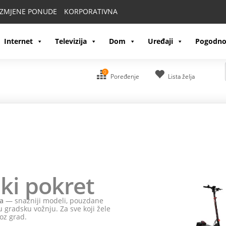
IZMJENE PONUDE
KORPORATIVNA
Internet
Televizija
Dom
Uređaji
Pogodno
0
Poređenje
Lista želja
ki pokret
a
— snažniji modeli, pouzdane
 gradsku vožnju. Za sve koji žele
oz grad.