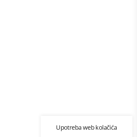
Program lojalnosti
Upotreba web kolačića
com
Bonus plus