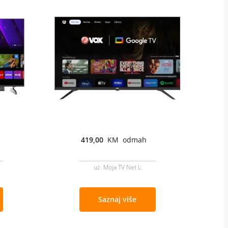
419,00
KM odmah
uz Moja TV Net L
Saznaj više