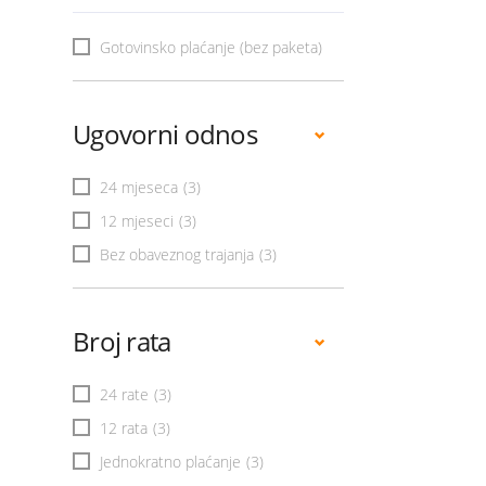
Gotovinsko plaćanje (bez paketa)
Ugovorni odnos
24 mjeseca
(3)
12 mjeseci
(3)
Bez obaveznog trajanja
(3)
Broj rata
24 rate
(3)
12 rata
(3)
Jednokratno plaćanje
(3)