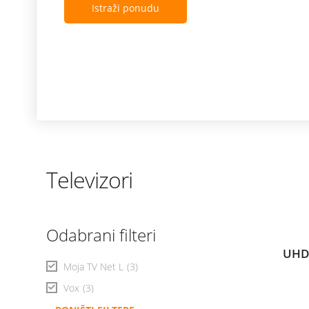
Istraži ponudu
Televizori
Odabrani filteri
UHD
Moja TV Net L
(3)
Vox
(3)