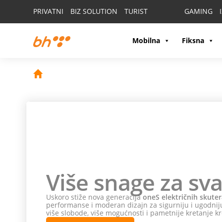
PRIVATNI
BIZ SOLUTION
TURIST
GAMING
Mobilna
Fiksna
Više snage za sva
Uskoro stiže nova generacija
oneS električnih skuter
performanse i moderan dizajn za sigurniju i ugodniju
više slobode, više mogućnosti i pametnije kretanje kr