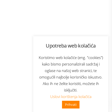
Program lojalnosti
Upotreba web kolačića
com
Bonus plus
sluga
Prijava za newsletter
Koristimo web kolačiće (eng. "cookies")
kako bismo personalizirali sadržaj i
oglase na našoj web stranici, te
elecom
omogućili najbolje korisničko iskustvo.
Ako ih ne želite koristiti, možete ih
isključiti.
Uslovi korištenja kolačića
Prihvati
👋 Zdravo, kako mogu pomoći?