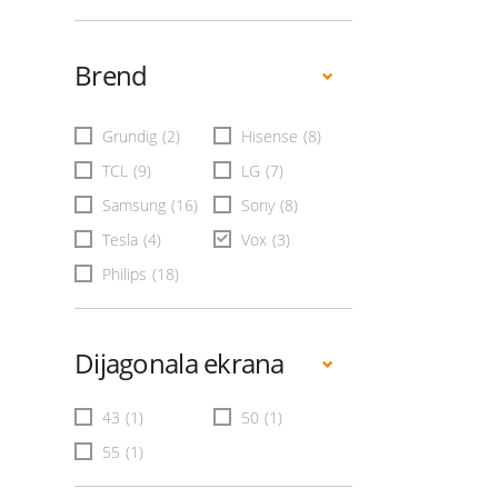
Brend
Grundig
(2)
Hisense
(8)
TCL
(9)
LG
(7)
Samsung
(16)
Sony
(8)
Tesla
(4)
Vox
(3)
Philips
(18)
Dijagonala ekrana
43
(1)
50
(1)
55
(1)