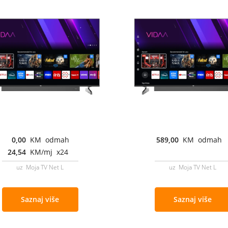
0,00
KM odmah
589,00
KM odmah
24,54
KM/mj x24
uz Moja TV Net L
uz Moja TV Net L
Saznaj više
Saznaj više