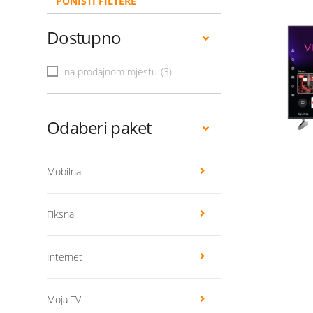
PONIŠTI FILTERE
Dostupno
na prodajnom mjestu
(3)
Odaberi paket
Mobilna
Fiksna
Internet
Moja TV