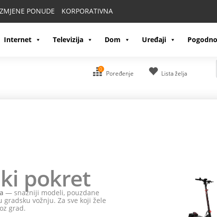
IZMJENE PONUDE
KORPORATIVNA
Internet
Televizija
Dom
Uređaji
Pogodno
0
Poređenje
Lista želja
ki pokret
a
— snažniji modeli, pouzdane
 gradsku vožnju. Za sve koji žele
oz grad.