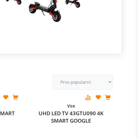
R
m
M
v
Vox
SMART
UHD LED TV 43GTU090 4K
SMART GOOGLE