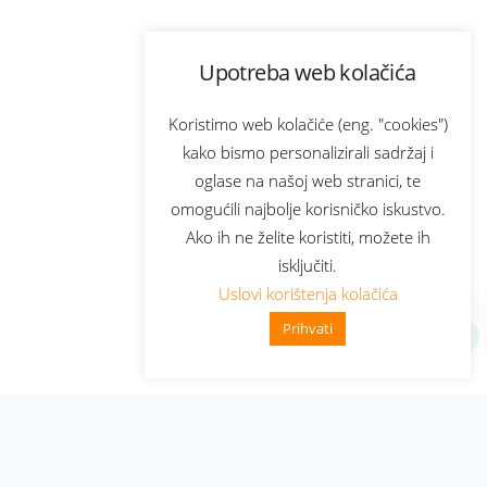
Upotreba web kolačića
Koristimo web kolačiće (eng. "cookies")
kako bismo personalizirali sadržaj i
oglase na našoj web stranici, te
omogućili najbolje korisničko iskustvo.
Ako ih ne želite koristiti, možete ih
isključiti.
Uslovi korištenja kolačića
Prihvati