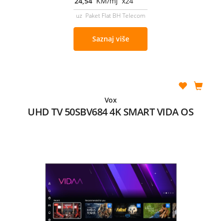
24,54
KM/mj x24
uz Paket Flat BH Telecom
Saznaj više
Vox
UHD TV 50SBV684 4K SMART VIDA OS