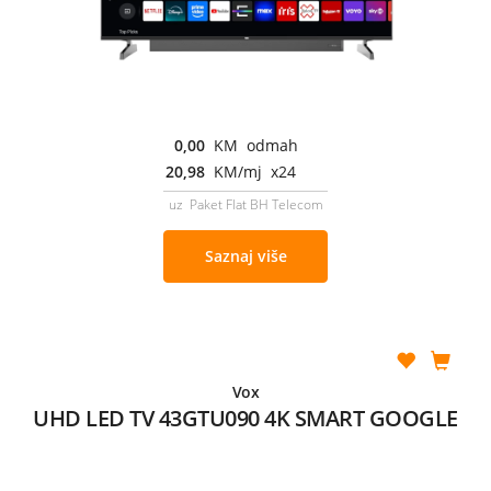
0,00
KM odmah
20,98
KM/mj x24
uz Paket Flat BH Telecom
Saznaj više
Vox
UHD LED TV 43GTU090 4K SMART GOOGLE