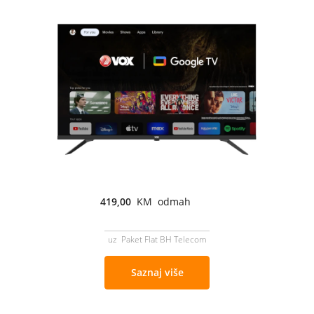
419,00
KM odmah
uz Paket Flat BH Telecom
Saznaj više