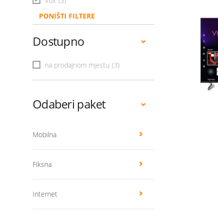
Vox
(3)
PONIŠTI FILTERE
Dostupno
na prodajnom mjestu
(3)
Odaberi paket
Mobilna
Fiksna
Internet