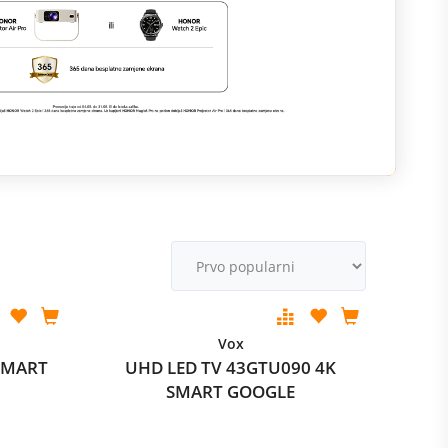
M
v
Vox
SMART
UHD LED TV 43GTU090 4K
SMART GOOGLE