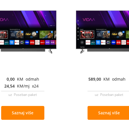
0,00
KM odmah
589,00
KM odmah
24,54
KM/mj x24
uz Poseban paket
uz Poseban paket
Saznaj više
Saznaj više