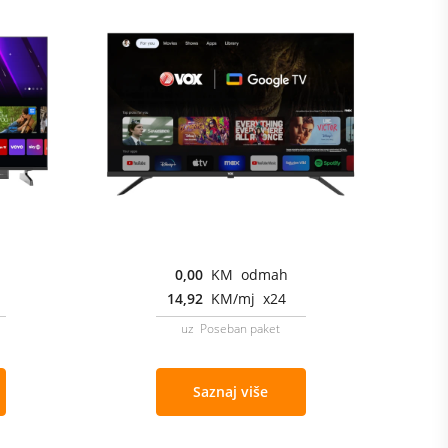
0,00
KM odmah
14,92
KM/mj x24
uz Poseban paket
Saznaj više