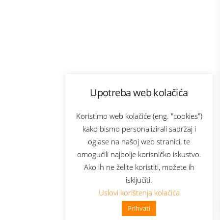
Program lojalnosti
Upotreba web kolačića
com
Bonus plus
sluga
Prijava za newsletter
Koristimo web kolačiće (eng. "cookies")
kako bismo personalizirali sadržaj i
oglase na našoj web stranici, te
elecom
omogućili najbolje korisničko iskustvo.
Ako ih ne želite koristiti, možete ih
isključiti.
Uslovi korištenja kolačića
Prihvati
👋 Zdravo, kako mogu pomoći?