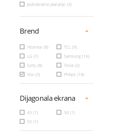
Jednokratno plaćanje
(3)
Brend
Hisense
(8)
TCL
(9)
LG
(7)
Samsung
(16)
Sony
(8)
Tesla
(2)
Vox
(3)
Philips
(18)
Dijagonala ekrana
43
(1)
50
(1)
55
(1)