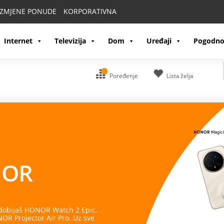
IZMJENE PONUDE
KORPORATIVNA
Internet
Televizija
Dom
Uređaji
Pogodno
0
Poređenje
Lista želja
OR
 dobijaš HONOR Watch 2 Epic.
R Projector Air Pro. Uz sve