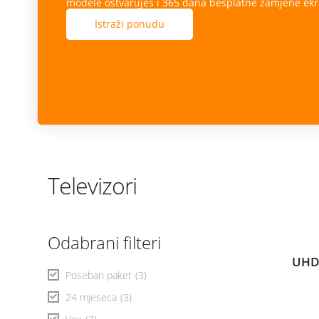
modele ostvaruješ i 365 dana besplatne zamjene ekr
Istraži ponudu
Televizori
Odabrani filteri
UHD
Poseban paket
(3)
24 mjeseca
(3)