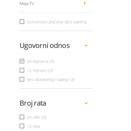
Moja TV
Gotovinsko plaćanje (bez paketa)
Ugovorni odnos
24 mjeseca
(3)
12 mjeseci
(3)
Bez obaveznog trajanja
(3)
Broj rata
24 rate
(3)
12 rata