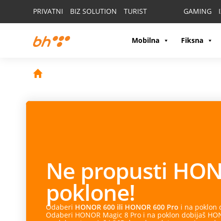
PRIVATNI
BIZ SOLUTION
TURIST
GAMING
Mobilna
Fiksna
Ne propusti
HON
poklone!
Odaberi
HONOR 600 ili HONOR 600 Pro
i na poklon
Odaberi HONOR Magic 8 Pro i na poklon dobijaš HONO