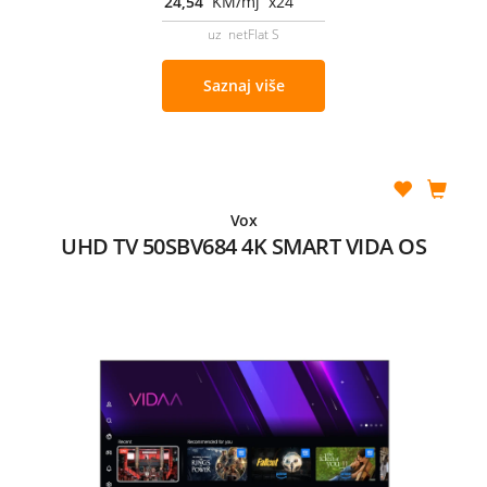
24,54
KM/mj x24
uz netFlat S
Saznaj više
Vox
UHD TV 50SBV684 4K SMART VIDA OS