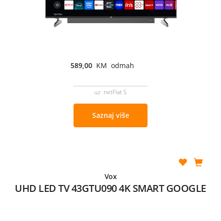
589,00
KM odmah
uz netFlat S
Saznaj više
Vox
UHD LED TV 43GTU090 4K SMART GOOGLE