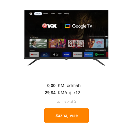
0,00
KM odmah
29,84
KM/mj x12
uz netFlat S
Saznaj više