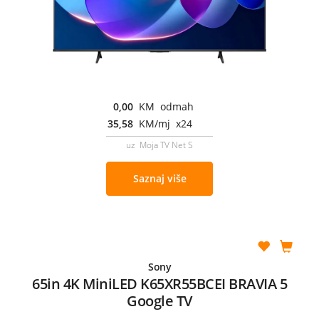
0,00
KM odmah
35,58
KM/mj x24
uz Moja TV Net S
Saznaj više
Sony
65in 4K MiniLED K65XR55BCEI BRAVIA 5
Google TV