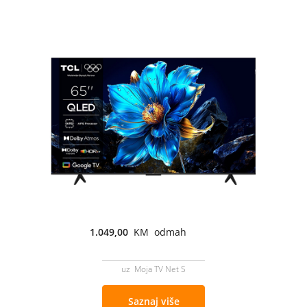
1.049,00
KM odmah
uz Moja TV Net S
Saznaj više