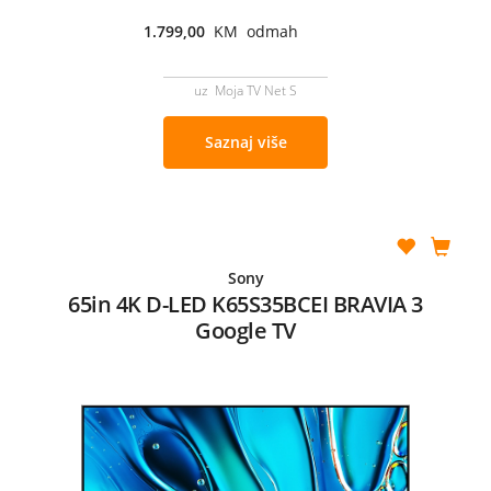
1.799,00
KM odmah
uz Moja TV Net S
Saznaj više
Sony
65in 4K D-LED K65S35BCEI BRAVIA 3
Google TV