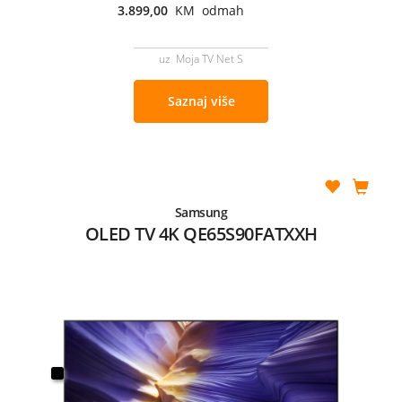
3.899,00
KM odmah
uz Moja TV Net S
Saznaj više
Samsung
OLED TV 4K QE65S90FATXXH