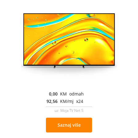
0,00
KM odmah
92,56
KM/mj x24
uz Moja TV Net S
Saznaj više