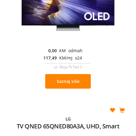
0,00
KM odmah
117,49
KM/mj x24
uz Moja TV Net S
Saznaj više
LG
TV QNED 65QNED80A3A, UHD, Smart