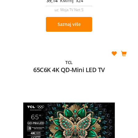
39,14
KM/mj x24
uz Moja TV Net S
Saznaj više
TCL
65C6K 4K QD-Mini LED TV