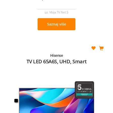
uz Moja TV Net S
Saznaj više
Hisense
TV LED 65A6S, UHD, Smart