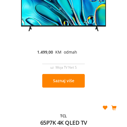
1.499,00
KM odmah
uz Moja TV Net S
Saznaj više
TCL
65P7K 4K QLED TV