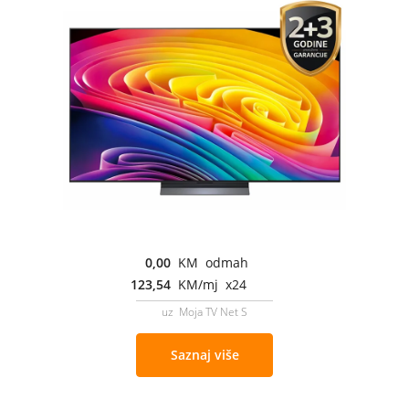
0,00
KM odmah
123,54
KM/mj x24
uz Moja TV Net S
Saznaj više