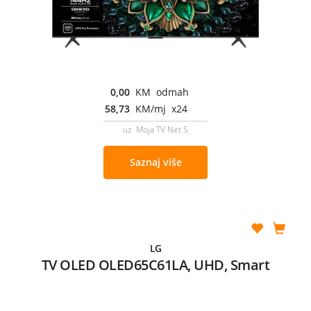
0,00
KM odmah
58,73
KM/mj x24
uz Moja TV Net S
Saznaj više
LG
TV OLED OLED65C61LA, UHD, Smart