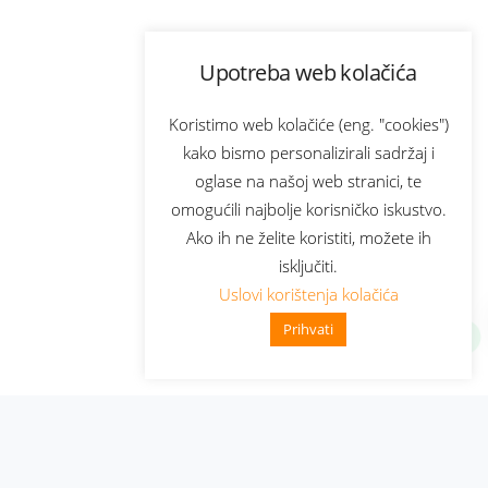
Upotreba web kolačića
Koristimo web kolačiće (eng. "cookies")
kako bismo personalizirali sadržaj i
oglase na našoj web stranici, te
omogućili najbolje korisničko iskustvo.
Ako ih ne želite koristiti, možete ih
isključiti.
Uslovi korištenja kolačića
Prihvati