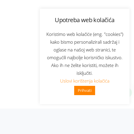
Upotreba web kolačića
Koristimo web kolačiće (eng. "cookies")
kako bismo personalizirali sadržaj i
oglase na našoj web stranici, te
omogućili najbolje korisničko iskustvo.
Ako ih ne želite koristiti, možete ih
isključiti.
Uslovi korištenja kolačića
Prihvati