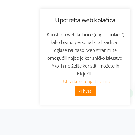
Upotreba web kolačića
Koristimo web kolačiće (eng. "cookies")
kako bismo personalizirali sadržaj i
oglase na našoj web stranici, te
omogućili najbolje korisničko iskustvo.
Ako ih ne želite koristiti, možete ih
isključiti.
Uslovi korištenja kolačića
Prihvati