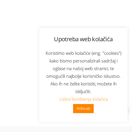
Upotreba web kolačića
Koristimo web kolačiće (eng. "cookies")
kako bismo personalizirali sadržaj i
oglase na našoj web stranici, te
omogućili najbolje korisničko iskustvo.
Ako ih ne želite koristiti, možete ih
isključiti.
Uslovi korištenja kolačića
Prihvati