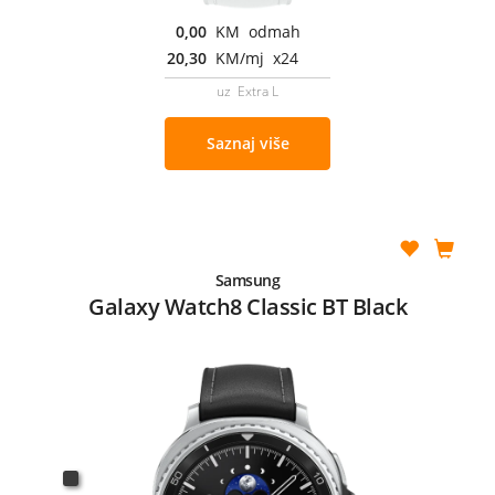
0,00
KM odmah
20,30
KM/mj x24
uz Extra L
Saznaj više
Samsung
Galaxy Watch8 Classic BT Black