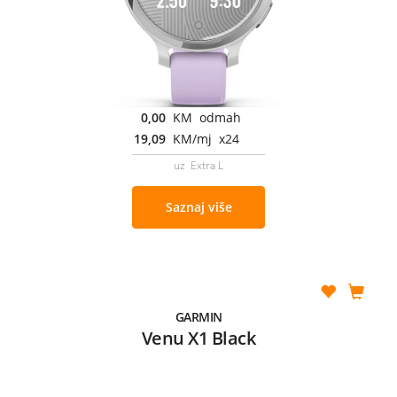
0,00
KM odmah
19,09
KM/mj x24
uz Extra L
Saznaj više
GARMIN
Venu X1 Black