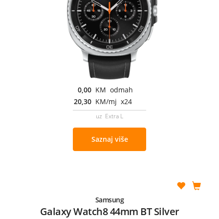
0,00
KM odmah
20,30
KM/mj x24
uz Extra L
Saznaj više
Samsung
Galaxy Watch8 44mm BT Silver