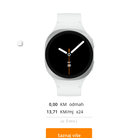
0,00
KM odmah
13,71
KM/mj x24
uz Extra L
Saznaj više