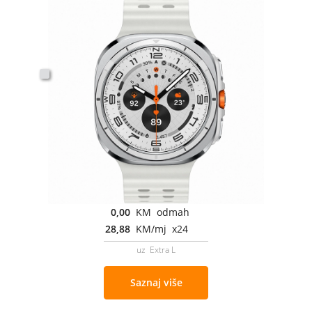
0,00
KM odmah
28,88
KM/mj x24
uz Extra L
Saznaj više