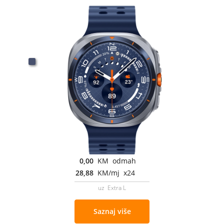
0,00
KM odmah
28,88
KM/mj x24
uz Extra L
Saznaj više