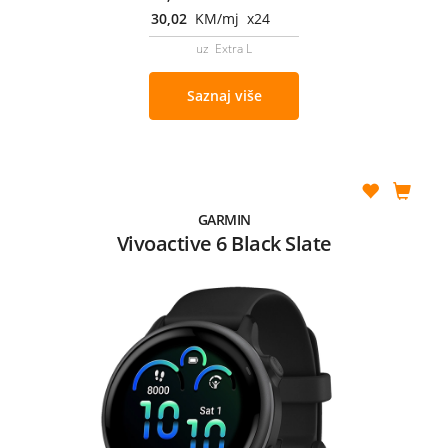
30,02
KM/mj x24
uz Extra L
Saznaj više
GARMIN
Vivoactive 6 Black Slate