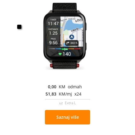
0,00
KM odmah
51,83
KM/mj x24
uz Extra L
Saznaj više