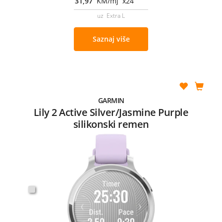
31,97
KM/mj x24
uz Extra L
Saznaj više
GARMIN
Lily 2 Active Silver/Jasmine Purple
silikonski remen