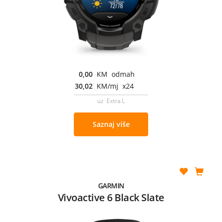
0,00
KM odmah
30,02
KM/mj x24
uz Extra L
Saznaj više
GARMIN
Vivoactive 6 Black Slate