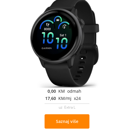
0,00
KM odmah
17,60
KM/mj x24
uz Extra L
Saznaj više