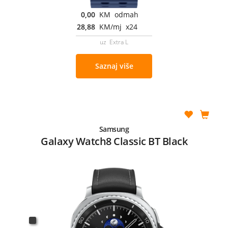
0,00
KM odmah
28,88
KM/mj x24
uz Extra L
Saznaj više
Samsung
Galaxy Watch8 Classic BT Black