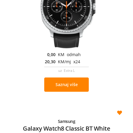
0,00
KM odmah
20,30
KM/mj x24
uz Extra L
Saznaj više
Samsung
Galaxy Watch8 Classic BT White