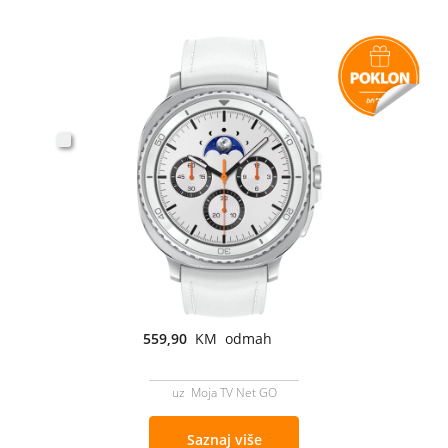
559,90
KM odmah
uz Moja TV Net GO
Saznaj više