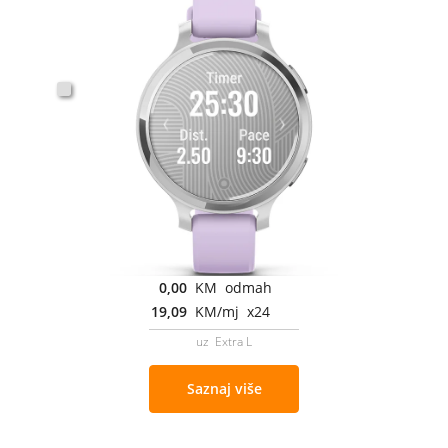
0,00
KM odmah
19,09
KM/mj x24
uz Extra L
Saznaj više