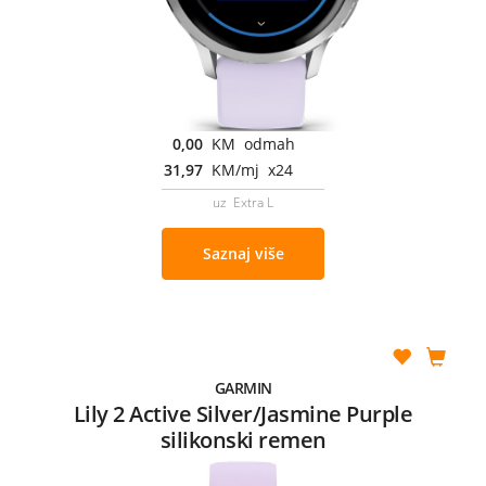
0,00
KM odmah
31,97
KM/mj x24
uz Extra L
Saznaj više
GARMIN
Lily 2 Active Silver/Jasmine Purple
silikonski remen