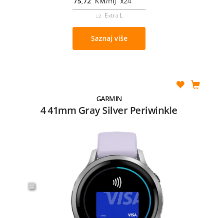
75,72
KM/mj x24
uz Extra L
Saznaj više
GARMIN
4 41mm Gray Silver Periwinkle