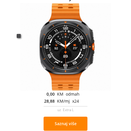
0,00
KM odmah
28,88
KM/mj x24
uz Extra L
Saznaj više