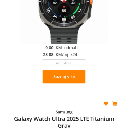
0,00
KM odmah
28,88
KM/mj x24
uz Extra L
Saznaj više
Samsung
Galaxy Watch Ultra 2025 LTE Titanium
Gray