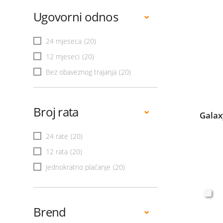
Ugovorni odnos
24 mjeseca
(20)
12 mjeseci
(20)
Bez obaveznog trajanja
(20)
Broj rata
Galax
24 rate
(20)
12 rata
(20)
Jednokratno plaćanje
(20)
Brend