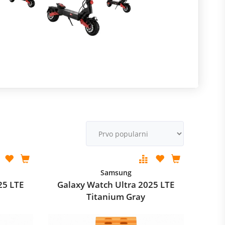
R
m
M
v
Samsung
25 LTE
Galaxy Watch Ultra 2025 LTE
Titanium Gray