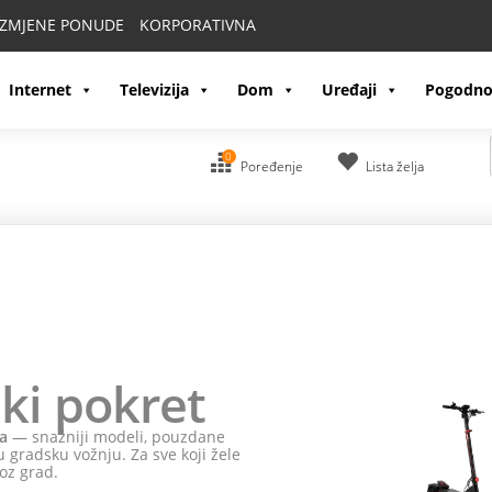
IZMJENE PONUDE
KORPORATIVNA
Internet
Televizija
Dom
Uređaji
Pogodno
0
Poređenje
Lista želja
ki pokret
a
— snažniji modeli, pouzdane
 gradsku vožnju. Za sve koji žele
oz grad.