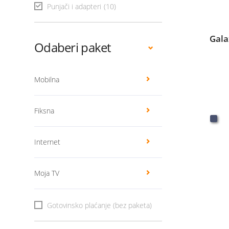
Punjači i adapteri
(10)
Gala
Odaberi paket
Mobilna
Fiksna
Internet
Moja TV
Gotovinsko plaćanje (bez paketa)