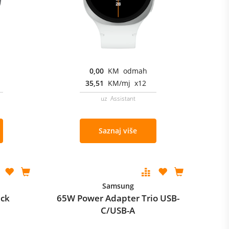
0,00
KM odmah
35,51
KM/mj x12
uz Assistant
Saznaj više
Samsung
ack
65W Power Adapter Trio USB-
C/USB-A