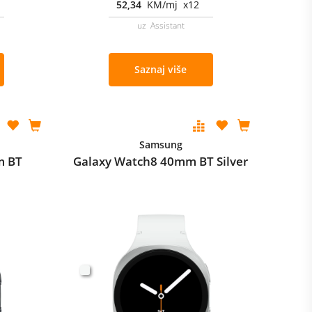
52,34
KM/mj x12
uz Assistant
Saznaj više
Samsung
m BT
Galaxy Watch8 40mm BT Silver