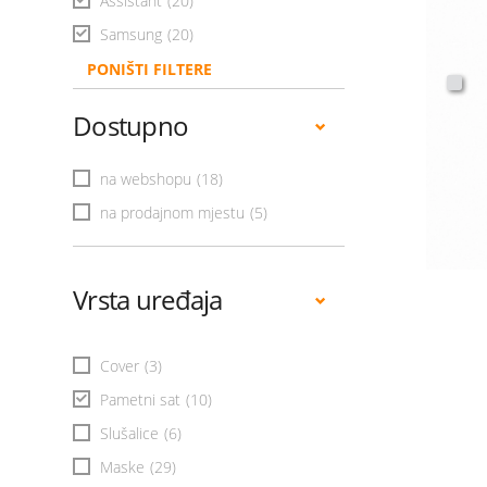
Assistant
(20)
Samsung
(20)
PONIŠTI FILTERE
Dostupno
na webshopu
(18)
na prodajnom mjestu
(5)
Vrsta uređaja
Cover
(3)
Pametni sat
(10)
Slušalice
(6)
Maske
(29)