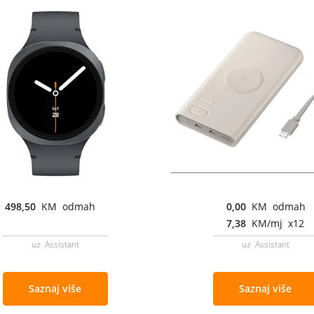
498,50
KM odmah
0,00
KM odmah
7,38
KM/mj x12
uz Assistant
uz Assistant
Saznaj više
Saznaj više