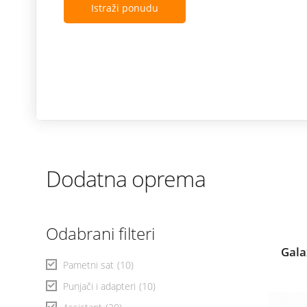
Istraži ponudu
Dodatna oprema
Odabrani filteri
Gala
Pametni sat
(10)
Punjači i adapteri
(10)