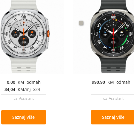
0,00
KM odmah
990,90
KM odmah
34,04
KM/mj x24
uz Assistant
uz Assistant
Saznaj više
Saznaj više