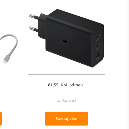
81,55
KM odmah
uz Assistant
Saznaj više