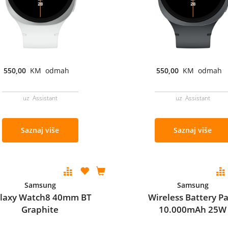
550,00
KM odmah
550,00
KM odmah
uz Assistant
uz Assistant
Saznaj više
Saznaj više
Samsung
Samsung
laxy Watch8 40mm BT
Wireless Battery P
Graphite
10.000mAh 25W