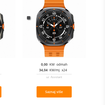
0,00
KM odmah
34,04
KM/mj x24
uz Assistant
Saznaj više