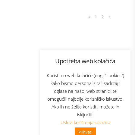
«
1
2
»
Program lojalnosti
Upotreba web kolačića
com
Bonus plus
sluga
Prijava za newsletter
Koristimo web kolačiće (eng. "cookies")
kako bismo personalizirali sadržaj i
oglase na našoj web stranici, te
elecom
omogućili najbolje korisničko iskustvo.
Ako ih ne želite koristiti, možete ih
isključiti.
Uslovi korištenja kolačića
Prihvati
👋 Zdravo, kako mogu pomoći?