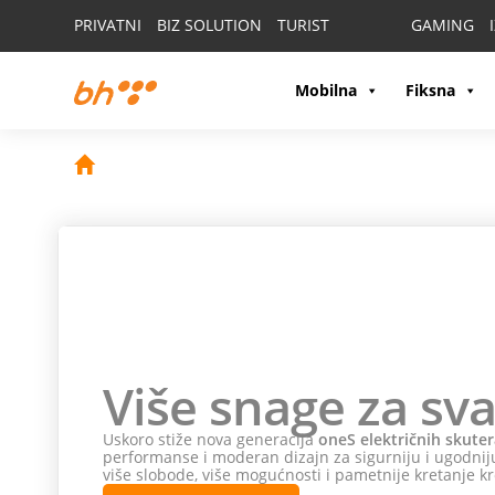
PRIVATNI
BIZ SOLUTION
TURIST
GAMING
Mobilna
Fiksna
Više snage za sva
Uskoro stiže nova generacija
oneS električnih skuter
performanse i moderan dizajn za sigurniju i ugodniju
više slobode, više mogućnosti i pametnije kretanje kr