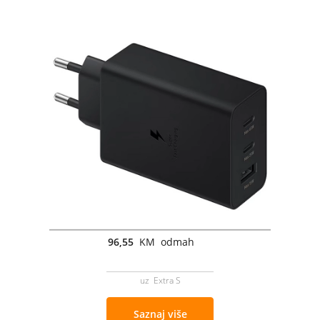
96,55
KM odmah
uz Extra S
Saznaj više