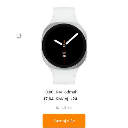
0,00
KM odmah
17,04
KM/mj x24
uz Extra S
Saznaj više