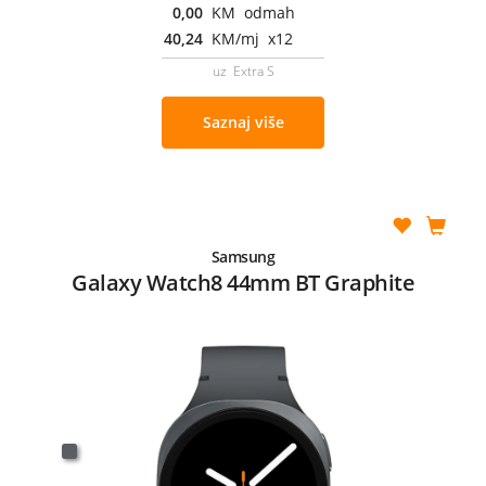
0,00
KM odmah
40,24
KM/mj x12
uz Extra S
Saznaj više
Samsung
Galaxy Watch8 44mm BT Graphite