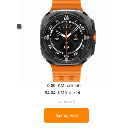
0,00
KM odmah
34,04
KM/mj x24
uz Extra S
Saznaj više