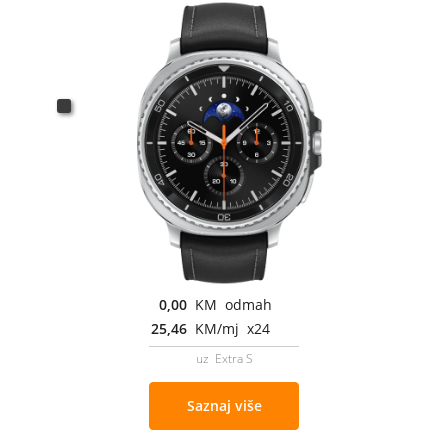
0,00
KM odmah
25,46
KM/mj x24
uz Extra S
Saznaj više