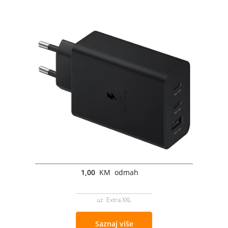
1,00
KM odmah
uz Extra XXL
Saznaj više