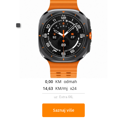
0,00
KM odmah
14,63
KM/mj x24
uz Extra XXL
Saznaj više