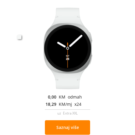
0,00
KM odmah
18,29
KM/mj x24
uz Extra XXL
Saznaj više