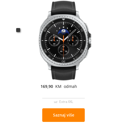
169,90
KM odmah
uz Extra XXL
Saznaj više