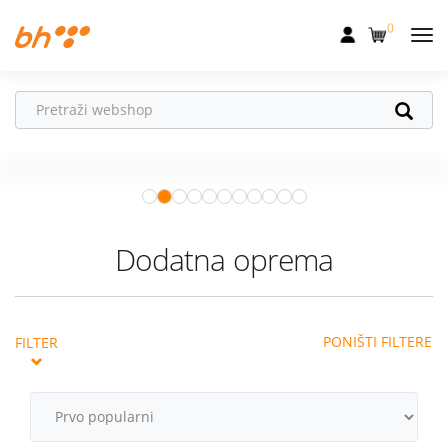
0
Mobilna
Fiksna
Ne propusti
HONOR poklone!
Internet
Uz
HONOR 600, 600 Pro i Magic 8
Pro
od 04.08.–31.08. očekuju te
Televizija
super pokloni!
Istraži ponudu
Dom
Dodatna oprema
Uređaji
Pogodnosti
PONIŠTI FILTERE
FILTER
Akcije
Podrška