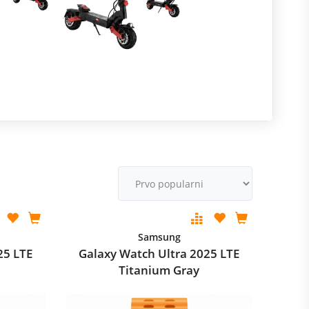
R
m
M
v
Samsung
25 LTE
Galaxy Watch Ultra 2025 LTE
Titanium Gray