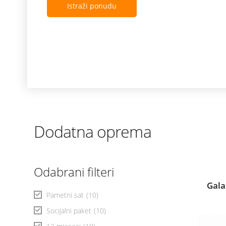
Istraži ponudu
Dodatna oprema
Odabrani filteri
Gala
Pametni sat
(10)
Socijalni paket
(10)