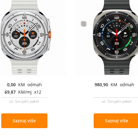
0,00
KM odmah
980,90
KM odmah
69,87
KM/mj x12
uz Socijalni paket
uz Socijalni paket
Saznaj više
Saznaj više