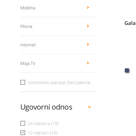
Mobilna
Gala
Fiksna
Internet
Moja TV
Gotovinsko plaćanje (bez paketa)
Ugovorni odnos
24 mjeseca
(10)
12 mjeseci
(10)