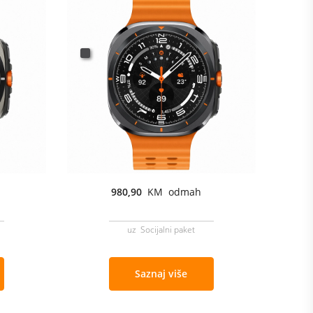
980,90
KM odmah
uz Socijalni paket
Saznaj više