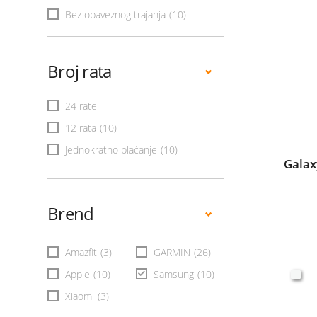
Bez obaveznog trajanja
(10)
Broj rata
24 rate
12 rata
(10)
Jednokratno plaćanje
(10)
Galax
Brend
Amazfit
(3)
GARMIN
(26)
Apple
(10)
Samsung
(10)
Xiaomi
(3)