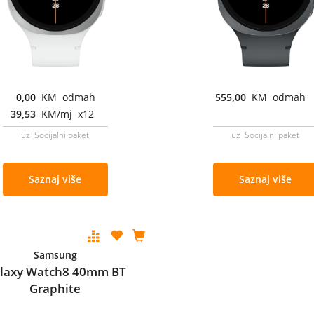
0,00
KM odmah
555,00
KM odmah
39,53
KM/mj x12
uz Socijalni paket
uz Socijalni paket
Saznaj više
Saznaj više
Samsung
laxy Watch8 40mm BT
Graphite