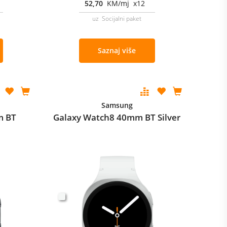
52,70
KM/mj x12
uz Socijalni paket
Saznaj više
Samsung
m BT
Galaxy Watch8 40mm BT Silver