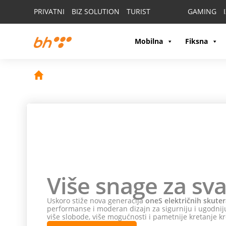
PRIVATNI
BIZ SOLUTION
TURIST
GAMING
Mobilna
Fiksna
Više snage za sva
Uskoro stiže nova generacija
oneS električnih skuter
performanse i moderan dizajn za sigurniju i ugodniju
više slobode, više mogućnosti i pametnije kretanje kr