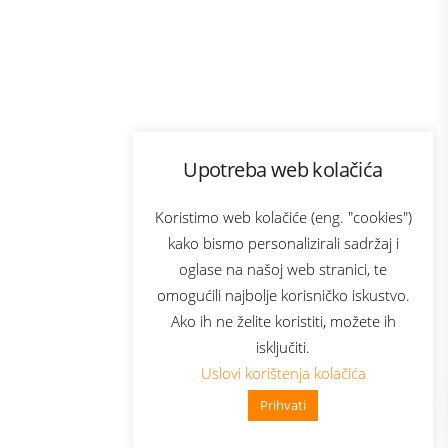
Program lojalnosti
Upotreba web kolačića
com
Bonus plus
sluga
Prijava za newsletter
Koristimo web kolačiće (eng. "cookies")
kako bismo personalizirali sadržaj i
oglase na našoj web stranici, te
elecom
omogućili najbolje korisničko iskustvo.
Ako ih ne želite koristiti, možete ih
isključiti.
Uslovi korištenja kolačića
Prihvati
👋 Zdravo, kako mogu pomoći?