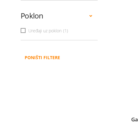
Poklon
Uređaji uz poklon
(1)
PONIŠTI FILTERE
Ga