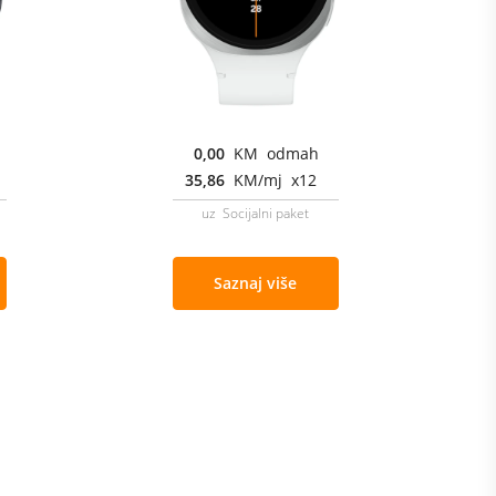
0,00
KM odmah
35,86
KM/mj x12
uz Socijalni paket
Saznaj više