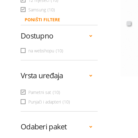
12 mjeseci
(10)
Samsung
(10)
PONIŠTI FILTERE
Dostupno
na webshopu
(10)
Vrsta uređaja
Pametni sat
(10)
Punjači i adapteri
(10)
Odaberi paket