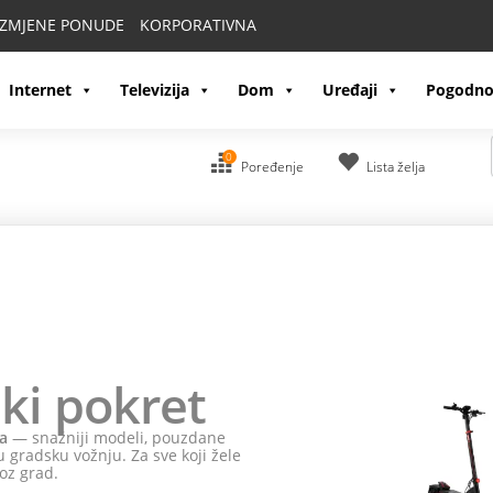
IZMJENE PONUDE
KORPORATIVNA
Internet
Televizija
Dom
Uređaji
Pogodno
0
Poređenje
Lista želja
ki pokret
a
— snažniji modeli, pouzdane
 gradsku vožnju. Za sve koji žele
oz grad.