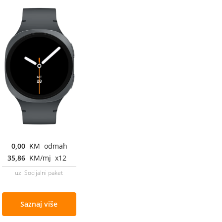
0,00
KM odmah
35,86
KM/mj x12
uz Socijalni paket
Saznaj više