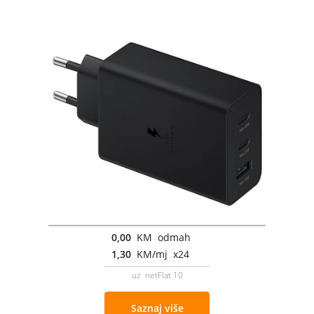
0,00
KM odmah
1,30
KM/mj x24
uz netFlat 10
Saznaj više