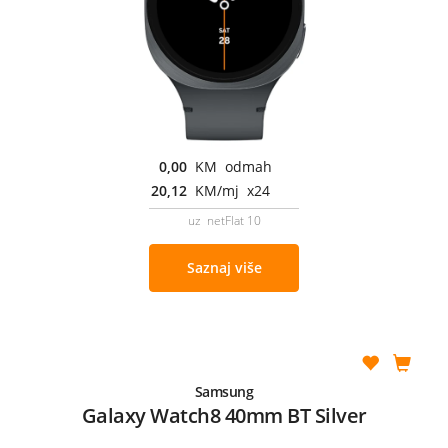
0,00
KM odmah
20,12
KM/mj x24
uz netFlat 10
Saznaj više
Samsung
Galaxy Watch8 40mm BT Silver