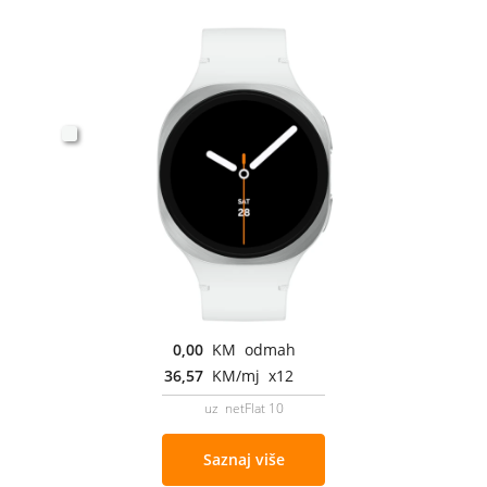
0,00
KM odmah
36,57
KM/mj x12
uz netFlat 10
Saznaj više