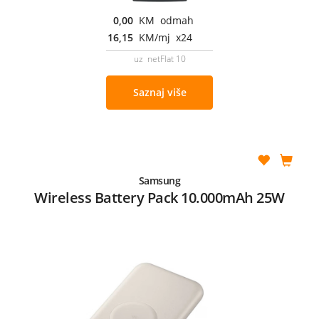
0,00
KM odmah
16,15
KM/mj x24
uz netFlat 10
Saznaj više
Samsung
Wireless Battery Pack 10.000mAh 25W