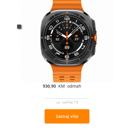
930,90
KM odmah
uz netFlat 10
Saznaj više