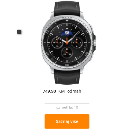
749,90
KM odmah
uz netFlat 10
Saznaj više