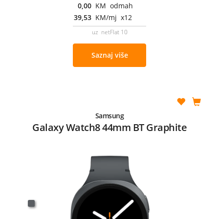
0,00
KM odmah
39,53
KM/mj x12
uz netFlat 10
Saznaj više
Samsung
Galaxy Watch8 44mm BT Graphite