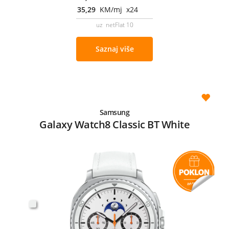
35,29
KM/mj x24
uz netFlat 10
Saznaj više
Samsung
Galaxy Watch8 Classic BT White