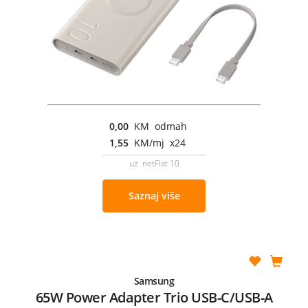
0,00
KM odmah
1,55
KM/mj x24
uz netFlat 10
Saznaj više
Samsung
65W Power Adapter Trio USB-C/USB-A