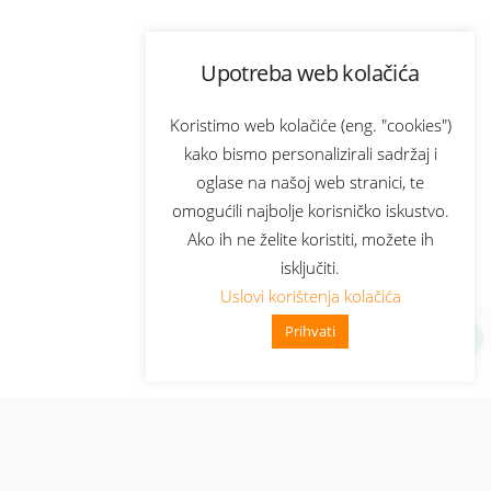
Upotreba web kolačića
Koristimo web kolačiće (eng. "cookies")
kako bismo personalizirali sadržaj i
oglase na našoj web stranici, te
omogućili najbolje korisničko iskustvo.
Ako ih ne želite koristiti, možete ih
isključiti.
Uslovi korištenja kolačića
Prihvati