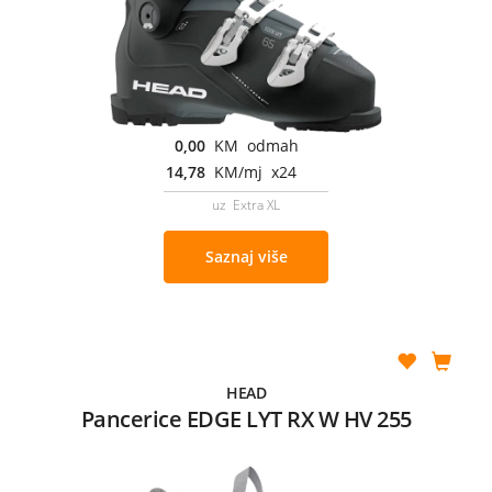
0,00
KM odmah
14,78
KM/mj x24
uz Extra XL
Saznaj više
HEAD
Pancerice EDGE LYT RX W HV 255