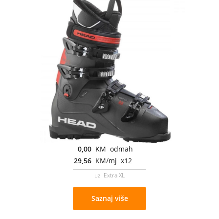
0,00
KM odmah
29,56
KM/mj x12
uz Extra XL
Saznaj više