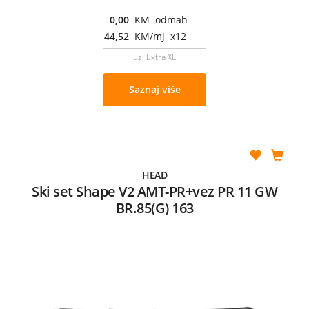
0,00
KM odmah
44,52
KM/mj x12
uz Extra XL
Saznaj više
HEAD
Ski set Shape V2 AMT-PR+vez PR 11 GW
BR.85(G) 163