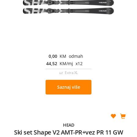
0,00
KM odmah
44,52
KM/mj x12
uz Extra XL
Saznaj više
HEAD
Ski set Shape V2 AMT-PR+vez PR 11 GW