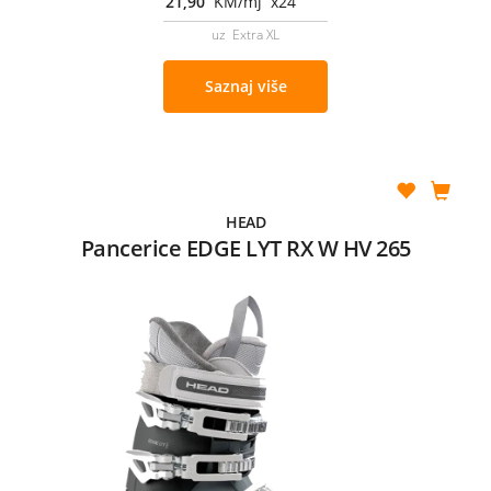
21,90
KM/mj x24
uz Extra XL
Saznaj više
HEAD
Pancerice EDGE LYT RX W HV 265