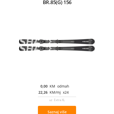
BR.85(G) 156
0,00
KM odmah
22,26
KM/mj x24
uz Extra XL
Saznaj više