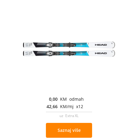
0,00
KM odmah
42,66
KM/mj x12
uz Extra XL
Saznaj više