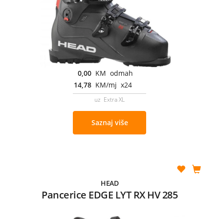
0,00
KM odmah
14,78
KM/mj x24
uz Extra XL
Saznaj više
HEAD
Pancerice EDGE LYT RX HV 285