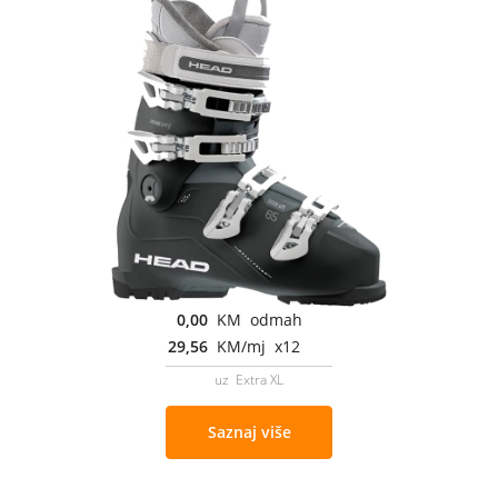
0,00
KM odmah
29,56
KM/mj x12
uz Extra XL
Saznaj više