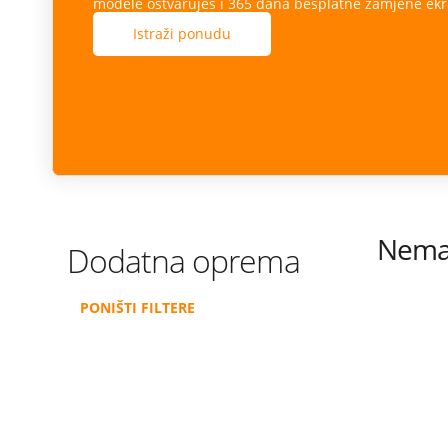
modele ostvaruješ i 365 dana besplatne zamjene ekr
Istraži ponudu
Nema 
Dodatna oprema
PONIŠTI FILTERE