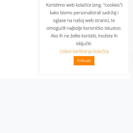
sluga
Prijava za newsletter
Koristimo web kolačiće (eng. "cookies")
kako bismo personalizirali sadržaj i
oglase na našoj web stranici, te
elecom
omogućili najbolje korisničko iskustvo.
Ako ih ne želite koristiti, možete ih
isključiti.
Uslovi korištenja kolačića
Prihvati
👋 Zdravo, kako mogu pomoći