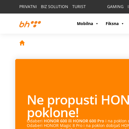
PRIVATNI
BIZ SOLUTION
TURIST
GAMING
Mobilna
Fiksna
Ne propusti
HON
poklone!
Odaberi
HONOR 600 ili HONOR 600 Pro
i na poklon
Odaberi HONOR Magic 8 Pro i na poklon dobijaš HONO