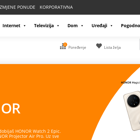
IZMJENE PONUDE
KORPORATIVNA
Internet
Televizija
Dom
Uređaji
Pogodno
0
Poređenje
Lista želja
OR
 dobijaš HONOR Watch 2 Epic.
R Projector Air Pro. Uz sve