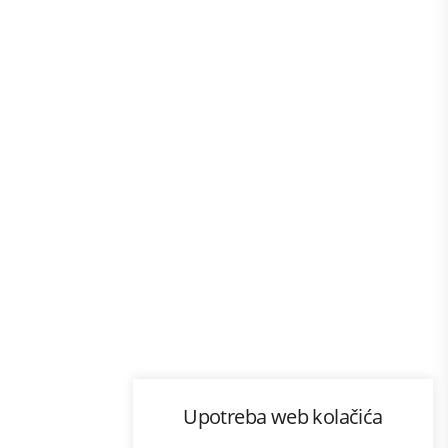
Program lojalnosti
Upotreba web kolačića
com
Bonus plus