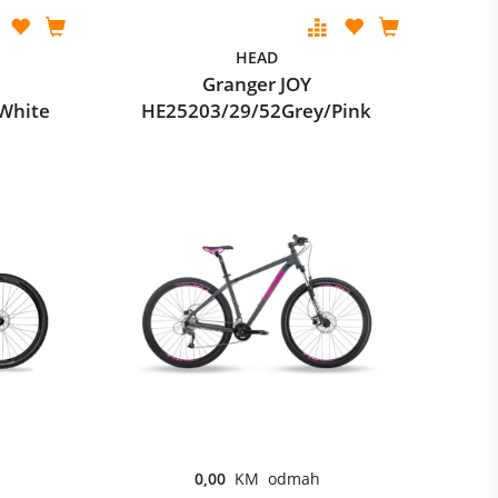
HEAD
Granger JOY
White
HE25203/29/52Grey/Pink
0,00
KM odmah