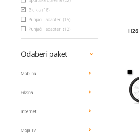
Sportska oprema
(22)
Bicikla
(18)
Punjači i adapteri
(15)
Punjači i adapteri
(12)
H26
Odaberi paket
Mobilna
Fiksna
Internet
Moja TV