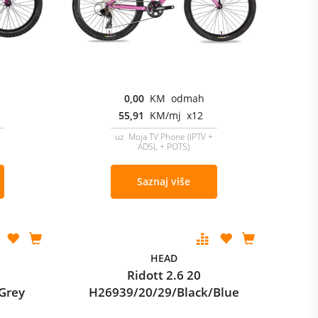
0,00
KM odmah
55,91
KM/mj x12
uz Moja TV Phone (IPTV +
ADSL + POTS)
Saznaj više
HEAD
Ridott 2.6 20
Grey
H26939/20/29/Black/Blue