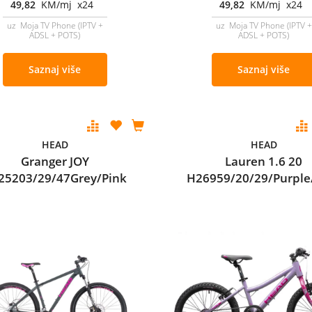
49,82
KM/mj x24
49,82
KM/mj x24
uz Moja TV Phone (IPTV +
uz Moja TV Phone (IPTV +
ADSL + POTS)
ADSL + POTS)
Saznaj više
Saznaj više
HEAD
HEAD
Granger JOY
Lauren 1.6 20
25203/29/47Grey/Pink
H26959/20/29/Purple