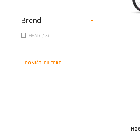
Brend
HEAD
(18)
PONIŠTI FILTERE
H26