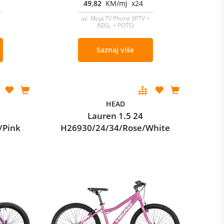
49,82
KM/mj x24
uz Moja TV Phone (IPTV +
ADSL + POTS)
Saznaj više
HEAD
Lauren 1.5 24
/Pink
H26930/24/34/Rose/White