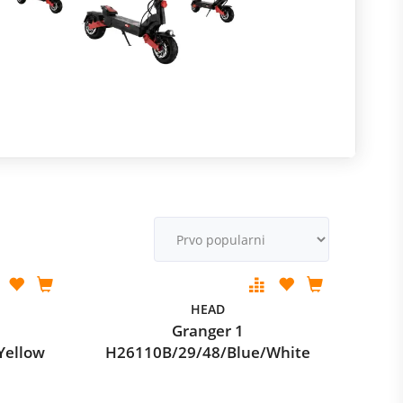
R
m
M
v
HEAD
Granger 1
Yellow
H26110B/29/48/Blue/White