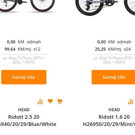
0,00
KM odmah
0,00
KM odmah
99,64
KM/mj x12
25,25
KM/mj x24
uz Moja TV Phone (IPTV +
uz Moja TV Phone (IPTV +
ADSL + POTS)
ADSL + POTS)
Saznaj više
Saznaj više
HEAD
HEAD
Ridott 2.5 20
Ridott 1.6 20
940/20/29/Blue/White
H26950/20/29/Mint/