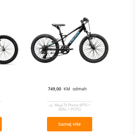
749,00
KM odmah
uz Moja TV Phone (IPTV +
ADSL + POTS)
Saznaj više