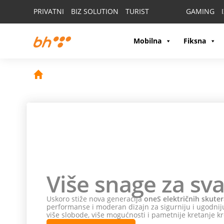
PRIVATNI
BIZ SOLUTION
TURIST
GAMING
Mobilna
Fiksna
Više snage za sva
Uskoro stiže nova generacija
oneS električnih skuter
performanse i moderan dizajn za sigurniju i ugodniju
više slobode, više mogućnosti i pametnije kretanje kr