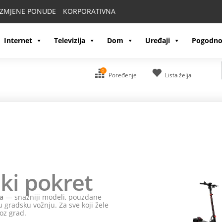
IZMJENE PONUDE
KORPORATIVNA
Internet
Televizija
Dom
Uređaji
Pogodno
0
Poređenje
Lista želja
ki pokret
a
— snažniji modeli, pouzdane
 gradsku vožnju. Za sve koji žele
oz grad.