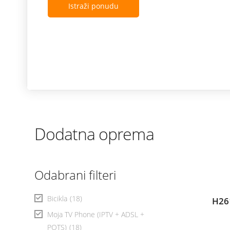
Istraži ponudu
Dodatna oprema
Odabrani filteri
Bicikla
(18)
H26
Moja TV Phone (IPTV + ADSL +
POTS)
(18)