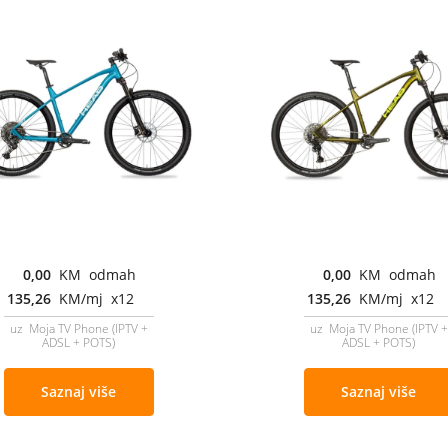
0,00
KM odmah
0,00
KM odmah
135,26
KM/mj x12
135,26
KM/mj x12
uz Moja TV Phone (IPTV +
uz Moja TV Phone (IPTV +
ADSL + POTS)
ADSL + POTS)
Saznaj više
Saznaj više