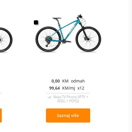
0,00
KM odmah
99,64
KM/mj x12
uz Moja TV Phone (IPTV +
ADSL + POTS)
Saznaj više