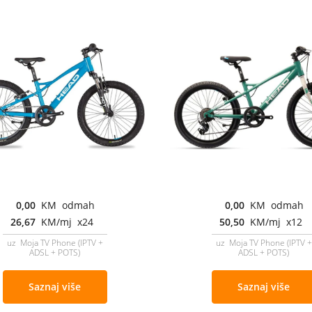
0,00
KM odmah
0,00
KM odmah
26,67
KM/mj x24
50,50
KM/mj x12
uz Moja TV Phone (IPTV +
uz Moja TV Phone (IPTV +
ADSL + POTS)
ADSL + POTS)
Saznaj više
Saznaj više