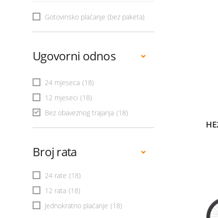
Gotovinsko plaćanje (bez paketa)
Ugovorni odnos
24 mjeseca
(18)
12 mjeseci
(18)
Bez obaveznog trajanja
(18)
HE
Broj rata
24 rate
(18)
12 rata
(18)
Jednokratno plaćanje
(18)