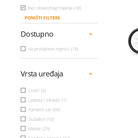
Bez obaveznog trajanja
(18)
PONIŠTI FILTERE
Dostupno
na prodajnom mjestu
(18)
Vrsta uređaja
Cover
(3)
Ljepota i zdravlje
(1)
Pametni sat
(60)
Slušalice
(10)
Maske
(29)