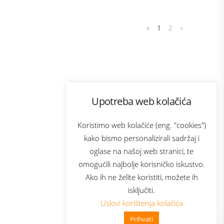
«
1
2
»
Program lojalnosti
Upotreba web kolačića
com
Bonus plus
sluga
Prijava za newsletter
Koristimo web kolačiće (eng. "cookies")
kako bismo personalizirali sadržaj i
oglase na našoj web stranici, te
elecom
omogućili najbolje korisničko iskustvo.
Ako ih ne želite koristiti, možete ih
isključiti.
Uslovi korištenja kolačića
Prihvati
👋 Zdravo, kako mogu pomoći?