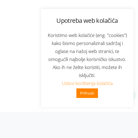
Upotreba web kolačića
Koristimo web kolačiće (eng. "cookies")
kako bismo personalizirali sadržaj i
oglase na našoj web stranici, te
omogućili najbolje korisničko iskustvo.
Ako ih ne želite koristiti, možete ih
isključiti.
Uslovi korištenja kolačića
Prihvati