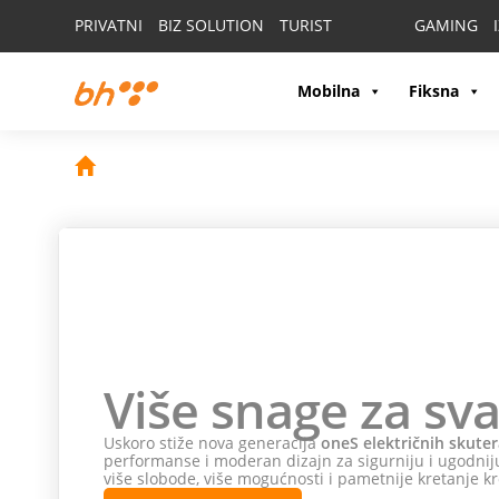
PRIVATNI
BIZ SOLUTION
TURIST
GAMING
Mobilna
Fiksna
Više snage za sva
Uskoro stiže nova generacija
oneS električnih skuter
performanse i moderan dizajn za sigurniju i ugodniju
više slobode, više mogućnosti i pametnije kretanje kr