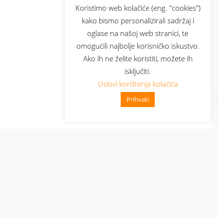
sluga
Prijava za newsletter
Koristimo web kolačiće (eng. "cookies")
kako bismo personalizirali sadržaj i
oglase na našoj web stranici, te
elecom
omogućili najbolje korisničko iskustvo.
Ako ih ne želite koristiti, možete ih
isključiti.
Uslovi korištenja kolačića
Prihvati
👋 Zdravo, kako mogu pomoći