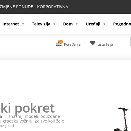
IZMJENE PONUDE
KORPORATIVNA
Internet
Televizija
Dom
Uređaji
Pogodno
0
Poređenje
Lista želja
ki pokret
a
— snažniji modeli, pouzdane
 gradsku vožnju. Za sve koji žele
oz grad.