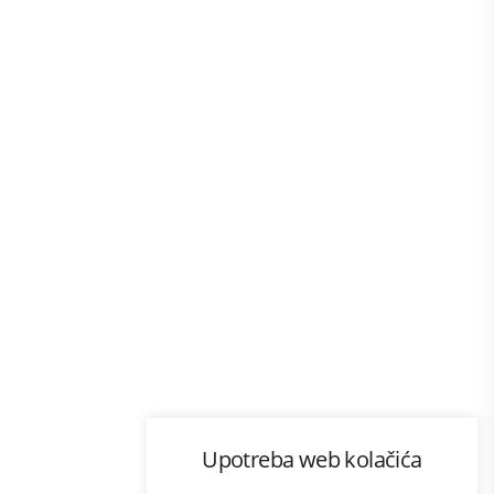
Program lojalnosti
Upotreba web kolačića
com
Bonus plus