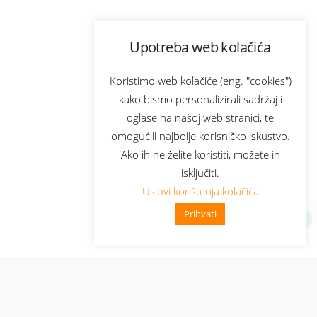
Upotreba web kolačića
Koristimo web kolačiće (eng. "cookies")
kako bismo personalizirali sadržaj i
oglase na našoj web stranici, te
omogućili najbolje korisničko iskustvo.
Ako ih ne želite koristiti, možete ih
isključiti.
Uslovi korištenja kolačića
Prihvati