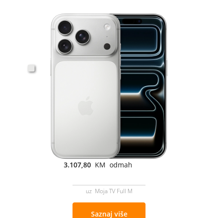
3.107,80
KM odmah
uz Moja TV Full M
Saznaj više