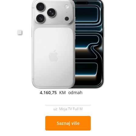
4.160,75
KM odmah
uz Moja TV Full M
Saznaj više