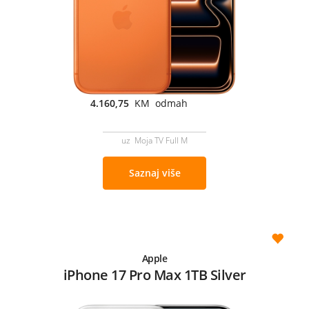
4.160,75
KM odmah
uz Moja TV Full M
Saznaj više
Apple
iPhone 17 Pro Max 1TB Silver