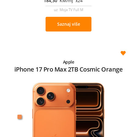
184,30
KM/mj x24
uz Moja TV Full M
Saznaj više
Apple
iPhone 17 Pro Max 2TB Cosmic Orange