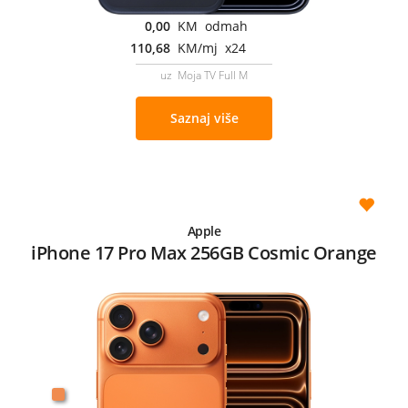
0,00
KM odmah
110,68
KM/mj x24
uz Moja TV Full M
Saznaj više
Apple
iPhone 17 Pro Max 256GB Cosmic Orange