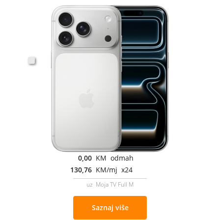
0,00
KM odmah
130,76
KM/mj x24
uz Moja TV Full M
Saznaj više