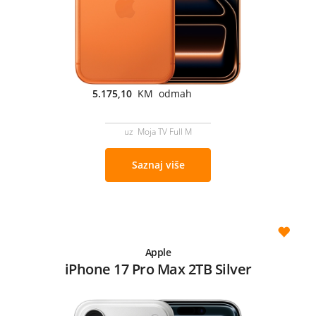
5.175,10
KM odmah
uz Moja TV Full M
Saznaj više
Apple
iPhone 17 Pro Max 2TB Silver