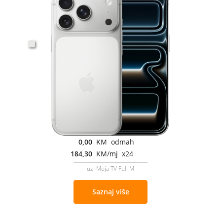
0,00
KM odmah
184,30
KM/mj x24
uz Moja TV Full M
Saznaj više