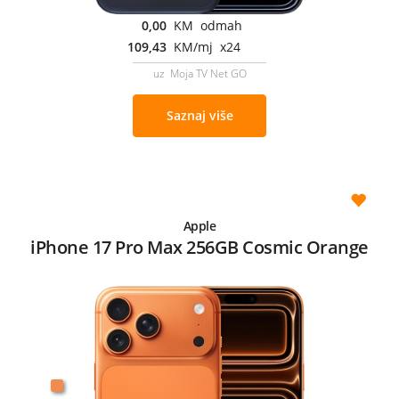
0,00
KM odmah
109,43
KM/mj x24
uz Moja TV Net GO
Saznaj više
Apple
iPhone 17 Pro Max 256GB Cosmic Orange