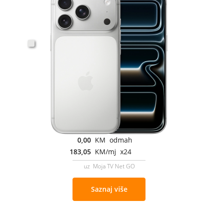
0,00
KM odmah
183,05
KM/mj x24
uz Moja TV Net GO
Saznaj više