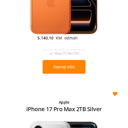
5.140,10
KM odmah
uz Moja TV Net GO
Saznaj više
Apple
iPhone 17 Pro Max 2TB Silver