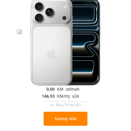
0,00
KM odmah
146,93
KM/mj x24
uz Moja TV Net GO
Saznaj više