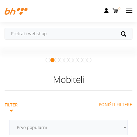
0
Mobilna
Fiksna
Vaš partner u
Internet
pokretu
Apple Watch
– vaš partner za
Televizija
zdraviji i aktivniji život.
Istraži ponudu
Dom
Mobiteli
Uređaji
Pogodnosti
PONIŠTI FILTERE
FILTER
Akcije
Podrška