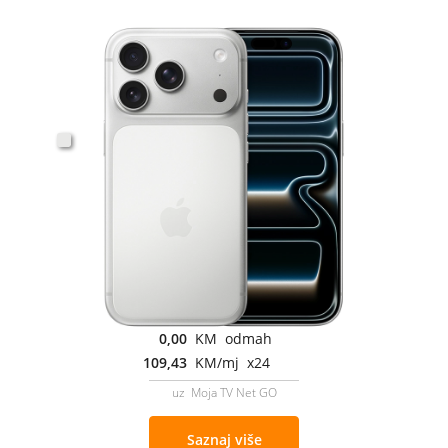
0,00
KM odmah
109,43
KM/mj x24
uz Moja TV Net GO
Saznaj više