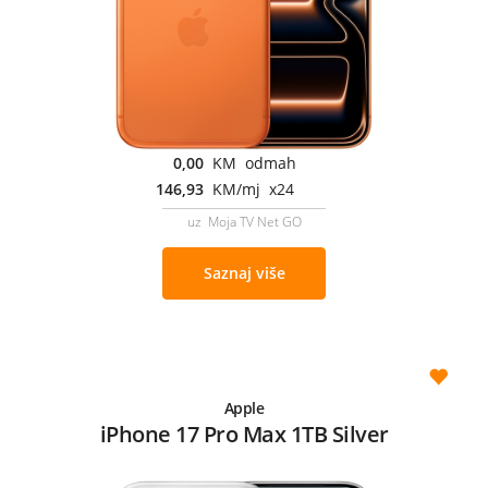
0,00
KM odmah
146,93
KM/mj x24
uz Moja TV Net GO
Saznaj više
Apple
iPhone 17 Pro Max 1TB Silver