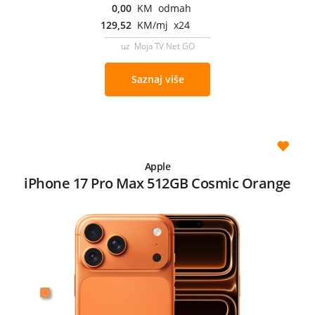
0,00
KM odmah
129,52
KM/mj x24
uz Moja TV Net GO
Saznaj više
Apple
iPhone 17 Pro Max 512GB Cosmic Orange