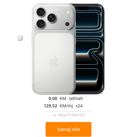
0,00
KM odmah
129,52
KM/mj x24
uz Moja TV Net GO
Saznaj više