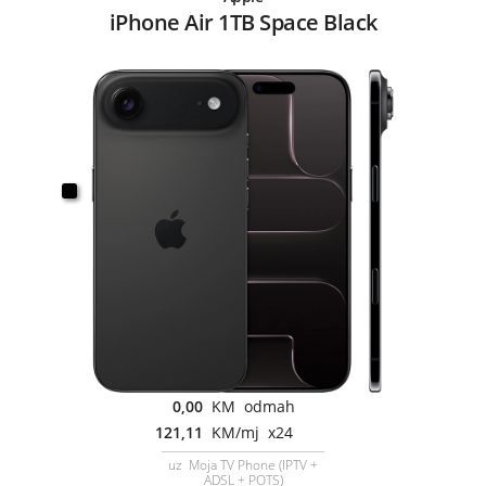
iPhone Air 1TB Space Black
0,00
KM odmah
121,11
KM/mj x24
uz Moja TV Phone (IPTV +
ADSL + POTS)