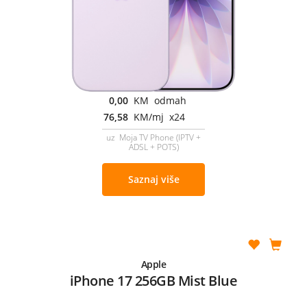
0,00
KM odmah
76,58
KM/mj x24
uz Moja TV Phone (IPTV +
ADSL + POTS)
Saznaj više
Apple
iPhone 17 256GB Mist Blue