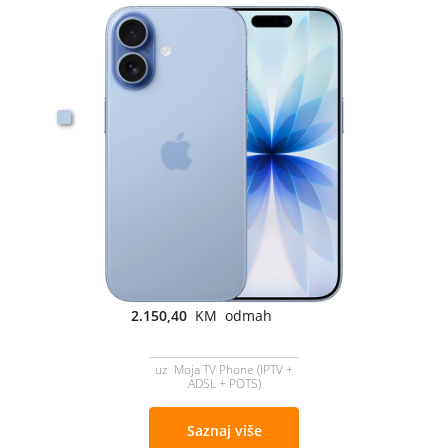
2.150,40
KM odmah
uz Moja TV Phone (IPTV +
ADSL + POTS)
Saznaj više