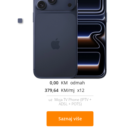
0,00
KM odmah
379,64
KM/mj x12
uz Moja TV Phone (IPTV +
ADSL + POTS)
Saznaj više