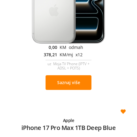
0,00
KM odmah
378,21
KM/mj x12
uz Moja TV Phone (IPTV +
ADSL + POTS)
Saznaj više
Apple
iPhone 17 Pro Max 1TB Deep Blue