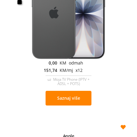
0,00
KM odmah
151,74
KM/mj x12
uz Moja TV Phone (IPTV +
ADSL + POTS)
Saznaj više
Apple