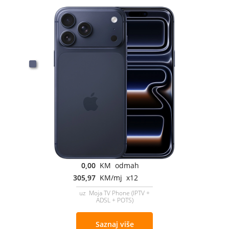
0,00
KM odmah
305,97
KM/mj x12
uz Moja TV Phone (IPTV +
ADSL + POTS)
Saznaj više