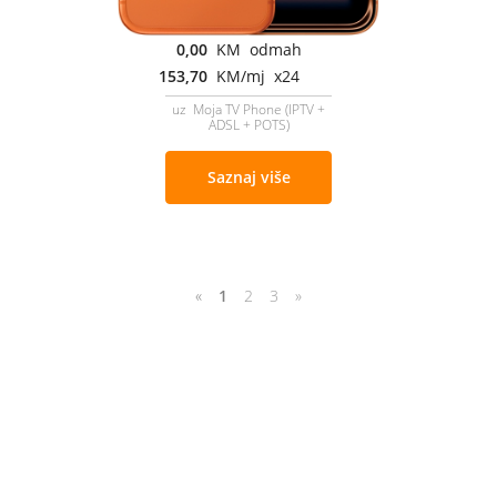
0,00
KM odmah
153,70
KM/mj x24
uz Moja TV Phone (IPTV +
ADSL + POTS)
Saznaj više
«
1
2
3
»