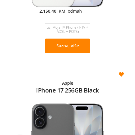
2.150,40
KM odmah
uz Moja TV Phone (IPTV +
ADSL + POTS)
Saznaj više
Apple
iPhone 17 256GB Black