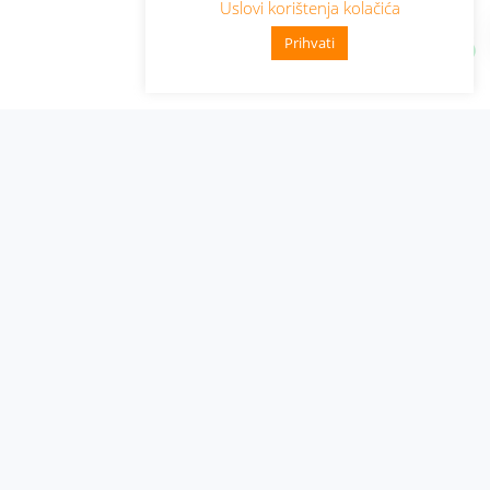
Uslovi korištenja kolačića
Prihvati
Administracija
Nabavke i pozivi
Karijera
Pristup informacijama