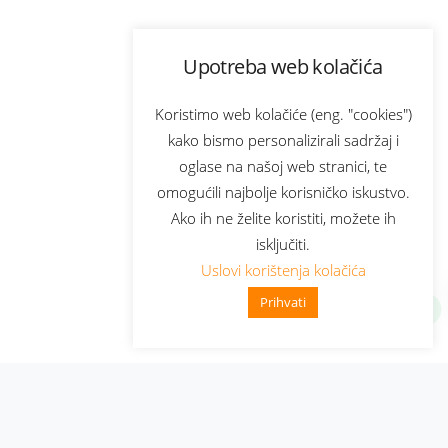
Upotreba web kolačića
Koristimo web kolačiće (eng. "cookies")
kako bismo personalizirali sadržaj i
oglase na našoj web stranici, te
omogućili najbolje korisničko iskustvo.
Ako ih ne želite koristiti, možete ih
isključiti.
Uslovi korištenja kolačića
Prihvati