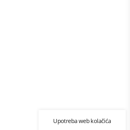
Program lojalnosti
Upotreba web kolačića
com
Bonus plus