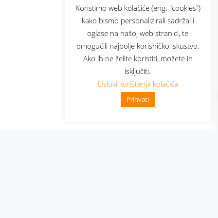
sluga
Prijava za newsletter
Koristimo web kolačiće (eng. "cookies")
kako bismo personalizirali sadržaj i
oglase na našoj web stranici, te
elecom
omogućili najbolje korisničko iskustvo.
Ako ih ne želite koristiti, možete ih
isključiti.
Uslovi korištenja kolačića
Prihvati
👋 Zdravo, kako mogu pomoći