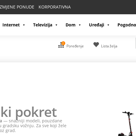
IZMJENE PONUDE
KORPORATIVNA
Internet
Televizija
Dom
Uređaji
Pogodno
0
Poređenje
Lista želja
ki pokret
a
— snažniji modeli, pouzdane
 gradsku vožnju. Za sve koji žele
oz grad.