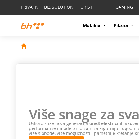
PRIVATNI
BIZ SOLUTION
TURIST
GAMING
Mobilna
Fiksna
Više snage za sva
Uskoro stiže nova generacija
oneS električnih skuter
performanse i moderan dizajn za sigurniju i ugodniju
više slobode, više mogućnosti i pametnije kretanje kr