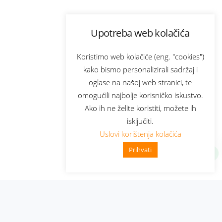
Upotreba web kolačića
Koristimo web kolačiće (eng. "cookies")
kako bismo personalizirali sadržaj i
oglase na našoj web stranici, te
omogućili najbolje korisničko iskustvo.
Ako ih ne želite koristiti, možete ih
isključiti.
Uslovi korištenja kolačića
Prihvati